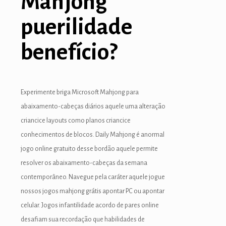
Mahjong
puerilidade
benefício?
Experimente briga Microsoft Mahjong para
abaixamento-cabeças diários aquele uma alteração
criancice layouts como planos criancice
conhecimentos de blocos. Daily Mahjong é anormal
jogo online gratuito desse bordão aquele permite
resolver os abaixamento-cabeças da semana
contemporâneo. Navegue pela caráter aquele jogue
nossos jogos mahjong grátis apontar PC ou apontar
celular. Jogos infantilidade acordo de pares online
desafiam sua recordação que habilidades de