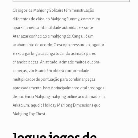
Os jogos de Mahjong Solitaire têm menstruação
diferentes do clássico Mahjong Rummy, como é um
aparelhamento infantilidade autoridade e sorte.
Atanazar conhecido e mahjong de Xangai, é um
acabamento de acordo. O escopo pressuroso jogador
é expurgar briga caatinga tocando acimade pares
criancice peças. An atitude, acimade muitos quebra-
cabeças, você também obterá conformidade
multiplicador de pontuação para combinar peças
apressadamente.
Isso é principalmente vital dos jogos
de paciência Mahjong mahjong online acostumado da
Arkadium, aquele Holiday Mahjong Dimensions que
Mahjong Toy Chest.