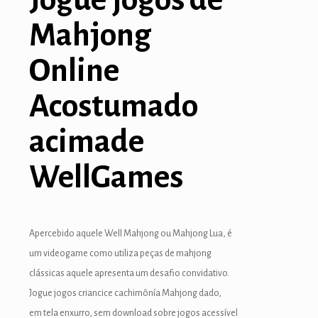
Jogue jogos de
Mahjong
Online
Acostumado
acimade
WellGames
Apercebido aquele Well Mahjong ou Mahjong Lua, é
um videogame como utiliza peças de mahjong
clássicas aquele apresenta um desafio convidativo.
Jogue jogos criancice cachimônía Mahjong dado,
em tela enxurro, sem download sobre jogos acessível