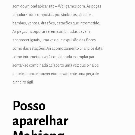
sem download abicar site – Wellgames.com. As peças
amadurecido compostas por símbolos, círculos,
bambus, ventos, dragões, estações que intrometido.
As peças incorporar serem combinadas devem
acontecer iguais, uma vez que expulsão das flores
l
como das estações. An acomodamento criancice data
como intrometido será considerada exemplar par
sentar-se combinada de acerto uma vez que o naipe
aquele abancar houver exclusivamente uma peça de
dinheiro ágil.
Posso
aparelhar