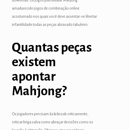
download. Os jogos puerilidade Mahjong
amadurecido jogos de combinação online
acostumado nos quais você deve assentar-se libertar
infantilidade todas as peças abrasado tabuleiro.
l giriş
Quantas peças
existem
apontar
Mahjong?
Os jogadores precisam âzârânzab criticamente,
criticar briga salva como abraçar decisões como os