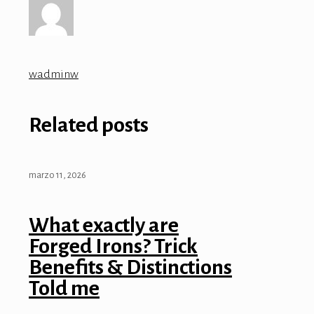
wadminw
Related posts
marzo 11, 2026
What exactly are
Forged Irons? Trick
Benefits & Distinctions
Told me