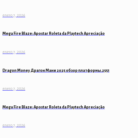
enero 7, 2026
Mega Fire Blaze: Apostar Roleta da Playtech Apreciação
enero 7, 2026
Dragon Money Драгон Мани 2025 обзор платформы.2551
enero 7, 2026
l
Mega Fire Blaze: Apostar Roleta da Playtech Apreciação
l
enero 7, 2026