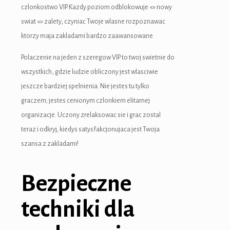
czlonkostwo VIP. Kazdy poziom odblokowuje «» nowy
swiat «» zalety, czyniac Twoje wlasne rozpoznawac
ktorzy maja zakladami bardzo zaawansowane.
Polaczenie na jeden z szeregow VIP to twoj swietnie do
wszystkich, gdzie ludzie obliczony jest wlasciwie
jeszcze bardziej spelnienia. Nie jestes tu tylko
graczem; jestes cenionym czlonkiem elitarnej
organizacje. Uczony zrelaksowac sie i grac zostal
teraz i odkryj, kiedys satysfakcjonujaca jest Twoja
szansa z zakladami!
Bezpieczne
techniki dla