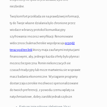
niezbedne.
Twoj komfort przeklada sie na prawdziwej informacji,
ty do Twoje wlasne dzialania bylo chronione przez
wiodace w branzy protokol komunikacyjny
szyfrowania i mozesz weryfikacji. Renomowane
widocznosc bukmacherskie wspolpracuja
przejdź
teraz pod ten link
ktorzy maja zaufanymi instytucjami
finansowymi, aby, jednego kazda oferty bylo plynna i
mozesz bezpieczna. Pomin niekonczacych sie
czasach tradycyjny lub moze martwieniu sie w sprawie
masz badania ekonomiczne. Wyciaganie programy
dostarczaja szerokie mozliwosci spersonalizowane
do twoich preferencji, z powodu czemu wplaty sa
natychmiastowe, dobry zarobki jednak szybsze.
Karty recznie robione i debetowe: Visa i