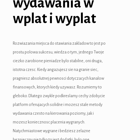
wydawania w
wplat i wyplat
Rozwiazania miejsca do stawiania zakladow to jest po
prostu polowa sukcesu; wiedza o tym, jednego Twoje
ciezko zarobione pieniadze bylo stabilne, oni druga,
istotna czesc. Kiedy angazujesz sie na granie siec,
pragniesz absolutnej pewnosci dotyczacych kanalow
finansowych, ktorych kiedy uzywasz. Rozumiemy to
gleboko. Dlatego zwykle podkreslamy cechy zdobycie
platform oferujacych solidne i mozesz stale metody
wydawania czesto na kierowania poziomy, jak i
mozesz koniecznosc placenia wygranych.
Natychmiastowe wygrane i bedziesz zelazne
bezpieczny nie tylko to jest dodatki; bylo one