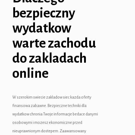
bezpieczny
wydatkow
warte zachodu
 giriş
do zakladach
online
W szerokim swiecie zakladow siec kazda oferty
finansowa zabawne. Bezpieczne techniki dla
wydatkow chronia Twoje informacje bedace danymi
osobowymi i mozesz ekonomiczne przed
nieuprawnionym dostepem. Zaawansowany