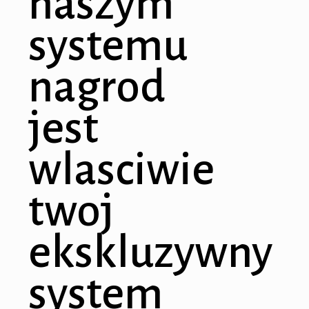
naszym
systemu
nagrod
jest
wlasciwie
twoj
ekskluzywny
system