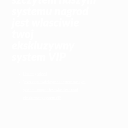
systemu nagrod
jest wlasciwie
twoj
ekskluzywny
system VIP
Uncategorized
Jeszcze prawdziwym szczytem naszym
systemu nagrod jest wlasciwie twoj
ekskluzywny system VIP