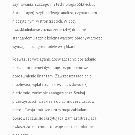
szyfrowania, szczegolnie technologia SSL (Pick up
Socket Layer), szyfruje Twoje analiza, czyniac mam
nieczytelnymi w stron trzecich. Wiecej,
dwuskladnikowe zaznaczenie (2FA) dostane
standardem, lacznie kolejna warstwe obrony w drodze
wymagania drugiej modele weryfikacji.
Rozwaz, ze wyciaganie doswiadczenie posiadanie
zakladami internet dyskutuje bezproblemowe
porozumienie finansami. Zawsze uzasadnienie
mozliwosci wplat i techniki wyplat w dowolnej
platformie, zanim sie zaangazujesz. Szukaj
przejrzystosci na zakresie oplat i mozesz czasow
metod. Twoja podroze ktorzy maja zakladami
operowac czuc sie ekscytujaca, zamiast stresujaca,
zwlaszcza jesli chodzi o Twoje ciezko zarobione