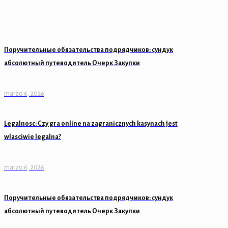
Поручительные обязательства подрядчиков: сундук
абсолютный путеводитель Очерк Закупки
marzo 6, 2026
Legalnosc: Czy gra online na zagranicznych kasynach jest
wlasciwie legalna?
marzo 6, 2026
Поручительные обязательства подрядчиков: сундук
абсолютный путеводитель Очерк Закупки