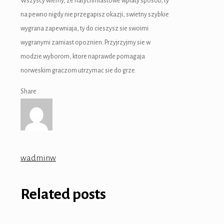
Wszyscy wiemy, ze natychmiastowe wplaty sposob, ty
na pewno nigdy nie przegapisz okazji, swietny szybkie
wygrana zapewniaja, ty do cieszysz sie swoimi
wygranymi zamiast opoznien. Przyjrzyjmy sie w
modzie wyborom, ktore naprawde pomagaja
norweskim graczom utrzymac sie do grze.
Share
wadminw
Related posts