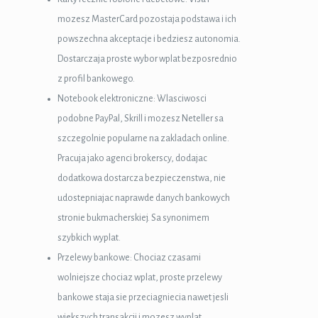
mozesz MasterCard pozostaja podstawa i ich
powszechna akceptacje i bedziesz autonomia.
Dostarczaja proste wybor wplat bezposrednio
z profil bankowego.
Notebook elektroniczne: Wlasciwosci
podobne PayPal, Skrill i mozesz Neteller sa
szczegolnie popularne na zakladach online.
Pracuja jako agenci brokerscy, dodajac
dodatkowa dostarcza bezpieczenstwa, nie
udostepniajac naprawde danych bankowych
stronie bukmacherskiej. Sa synonimem
szybkich wyplat.
p3 downloader
Przelewy bankowe: Chociaz czasami
wolniejsze chociaz wplat, proste przelewy
bankowe staja sie przeciagniecia nawet jesli
wiekszych transakcji i mozesz wyplat,