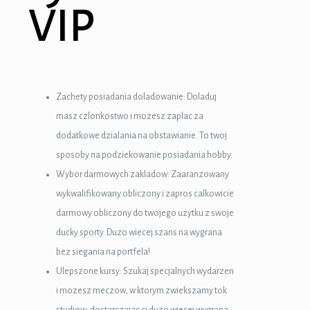
VIP
Zachety posiadania doladowanie: Doladuj
masz czlonkostwo i mozesz zaplac za
dodatkowe dzialania na obstawianie. To twoj
sposoby na podziekowanie posiadania hobby.
Wybor darmowych zakladow: Zaaranzowany
wykwalifikowany obliczony i zapros calkowicie
darmowy obliczony do twojego uzytku z swoje
ducky sporty. Duzo wiecej szans na wygrana
bez siegania na portfela!
Ulepszone kursy: Szukaj specjalnych wydarzen
i mozesz meczow, w ktorym zwiekszamy tok
studiow, dostarczajac ci duzo wiecej wygrana