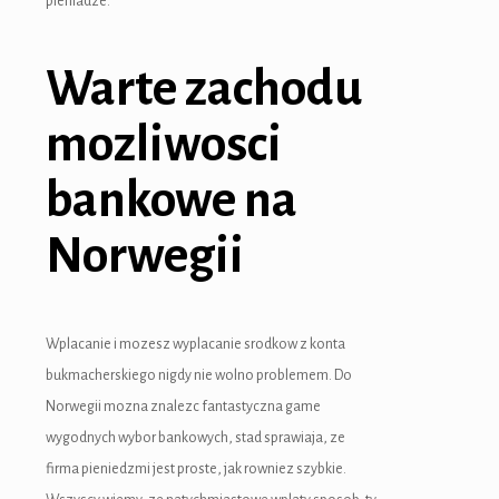
pieniadze.
Warte zachodu
mozliwosci
bankowe na
Norwegii
Wplacanie i mozesz wyplacanie srodkow z konta
bukmacherskiego nigdy nie wolno problemem. Do
Norwegii mozna znalezc fantastyczna game
wygodnych wybor bankowych, stad sprawiaja, ze
firma pieniedzmi jest proste, jak rowniez szybkie.