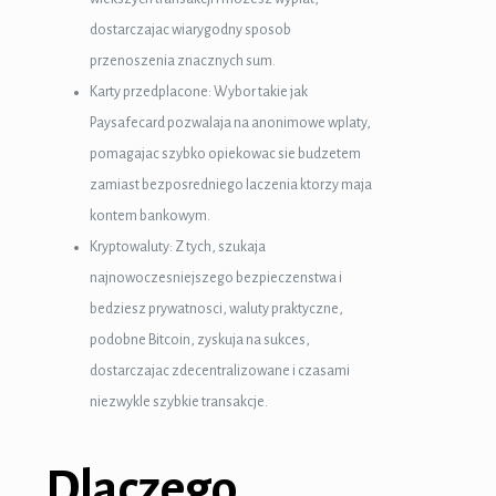
dostarczajac wiarygodny sposob
przenoszenia znacznych sum.
Karty przedplacone: Wybor takie jak
Paysafecard pozwalaja na anonimowe wplaty,
pomagajac szybko opiekowac sie budzetem
zamiast bezposredniego laczenia ktorzy maja
kontem bankowym.
Kryptowaluty: Z tych, szukaja
najnowoczesniejszego bezpieczenstwa i
bedziesz prywatnosci, waluty praktyczne,
podobne Bitcoin, zyskuja na sukces,
dostarczajac zdecentralizowane i czasami
niezwykle szybkie transakcje.
Dlaczego