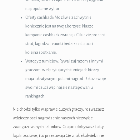
na popularne wybor.
Oferty cashback: Mozliwie zachwyt nie
koniecznie jest na twoja korzysc. Nasze
kampanie cashback zwracaja Ci ludzie procent
strat, lagodzac vaunt i bedziesz dajac ci
kolejna spotkanie.
Wstepy z turniejow: Rywalizuj razem z innymi
graczami w ekscytujacych turniejach ktorzy
maja lukratywnymi pulami nagrod. Pokaz swoje
swoimi czuc i wspinaj sie nastepowaniu
rankingach.
Nie chodzi tylko w sprawie duzych graczy; rozwazasz
wdziecznosc i nagrodzenie naszych niezwykle
zaangazowanych czlonkow. Grajac zdobywasz fakty
lojalnosciowe, i to przesuwaja Cie z jakiekolwiek inne