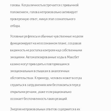
головы. Когда личность встречается с привычной
ulibet
положением, голова непроизвольно активирует
casibom
проверенную ответ, минуя этап сознательного
отбора.
Hacking Forum
Условные рефлексы и обычные чувственные модели
ıbrıs escort
функционируют на неосознанном плане, создавая
etpark giriş
видимость недостатка контроля над собственными
эмоциями. Автоматизированные ходы в Максбет
apanca escort
казино могут приводить к повторяющимся
marsbahis
эмоциональным вспышкам в аналогичных
обстоятельствах. К примеру, человек может всегда
oliganbet
сердиться в затруднениях или беспокоиться перед
oliganbet
открытыми речами, даже если рационально
осознает беспочвенность таких реакций.
to çekici
Энергия непроизвольных ответов содержится в их