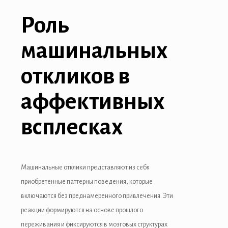
acklink panel
Роль
acklink giriş
машинальных
vdcasino
откликов в
vdcasino
аффективных
deneme bonusu
deneme bonusu
всплесках
deneme bonusu
deneme bonusu
Машинальные отклики представляют из себя
free youtube mp3 downloader
приобретенные паттерны поведения, которые
включаются без преднамеренного привлечения. Эти
porno
реакции формируются на основе прошлого
pasacasino
переживания и фиксируются в мозговых структурах