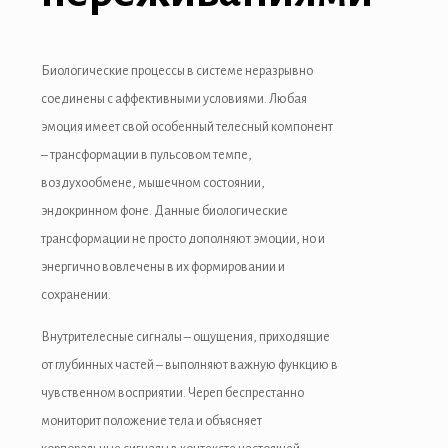
grandpashabet
oliganbet giriş
Биологические процессы в системе неразрывно
соединены с аффективными условиями. Любая
ojobet
эмоция имеет свой особенный телесный компонент
oliganbet
– трансформации в пульсовом темпе,
воздухообмене, мышечном состоянии,
acklink Panel
эндокринном фоне. Данные биологические
xbet
трансформации не просто дополняют эмоции, но и
энергично вовлечены в их формировании и
сохранении.
Внутрителесные сигналы – ощущения, приходящие
от глубинных частей – выполняют важную функцию в
чувственном восприятии. Череп беспрестанно
мониторит положение тела и объясняет