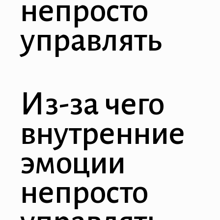
непросто
lluminati
управлять
acklink
acklink Panel
acklink
Из-за чего
acklink panel
внутренние
acklink Panel
acklink Panel
эмоции
acklink Panel
непросто
Masal Oku
acklink