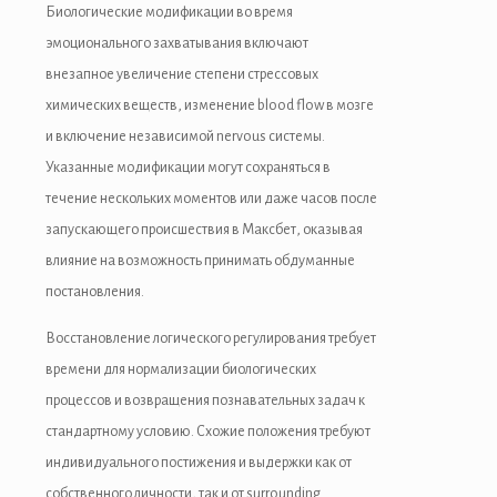
Биологические модификации во время
эмоционального захватывания включают
внезапное увеличение степени стрессовых
химических веществ, изменение blood flow в мозге
и включение независимой nervous системы.
Указанные модификации могут сохраняться в
течение нескольких моментов или даже часов после
запускающего происшествия в Максбет, оказывая
влияние на возможность принимать обдуманные
постановления.
Восстановление логического регулирования требует
времени для нормализации биологических
процессов и возвращения познавательных задач к
стандартному условию. Схожие положения требуют
индивидуального постижения и выдержки как от
собственного личности, так и от surrounding.