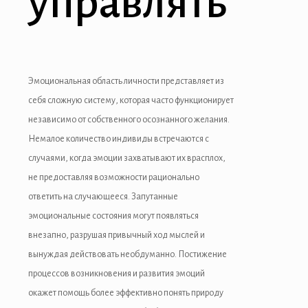
управлять
acklink panel
acklink panel
acklink panel
Эмоциональная область личности представляет из
acklink Panel
себя сложную систему, которая часто функционирует
независимо от собственного осознанного желания.
acklink
Немалое количество индивиды встречаются с
acklink
случаями, когда эмоции захватывают их врасплох,
не предоставляя возможности рационально
acklink
ответить на случающееся. Запутанные
acklink panel
эмоциональные состояния могут появляться
внезапно, разрушая привычный ход мыслей и
acklink panel
вынуждая действовать необдуманно. Постижение
acklink
процессов возникновения и развития эмоций
окажет помощь более эффективно понять природу
acklink