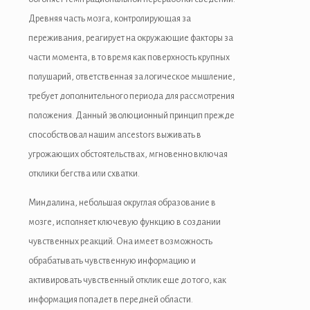
Древняя часть мозга, контролирующая за
acklink panel
переживания, реагирует на окружающие факторы за
acklink panel
части момента, в то время как поверхность крупных
полушарий, ответственная за логическое мышление,
acklink panel
требует дополнительного периода для рассмотрения
acklink panel
положения. Данный эволюционный принцип прежде
способствовал нашим ancestors выживать в
acklink panel
угрожающих обстоятельствах, мгновенно включая
acklink
отклики бегства или схватки.
acklink panel
Миндалина, небольшая округлая образование в
мозге, исполняет ключевую функцию в создании
acklink panel
чувственных реакций. Она имеет возможность
acklink panel
обрабатывать чувственную информацию и
активировать чувственный отклик еще до того, как
acklink panel
информация попадет в передней области.