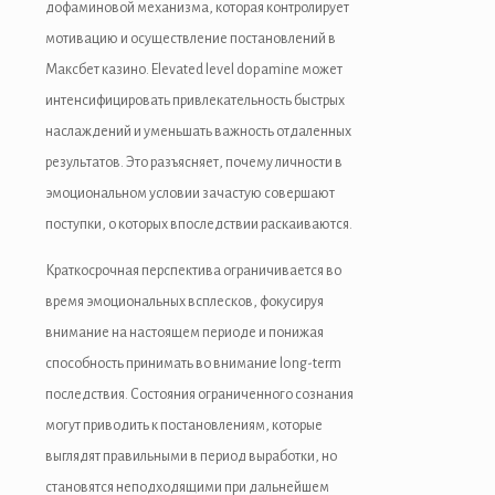
дофаминовой механизма, которая контролирует
мотивацию и осуществление постановлений в
Максбет казино. Elevated level dopamine может
интенсифицировать привлекательность быстрых
наслаждений и уменьшать важность отдаленных
результатов. Это разъясняет, почему личности в
эмоциональном условии зачастую совершают
поступки, о которых впоследствии раскаиваются.
Краткосрочная перспектива ограничивается во
время эмоциональных всплесков, фокусируя
внимание на настоящем периоде и понижая
способность принимать во внимание long-term
последствия. Состояния ограниченного сознания
могут приводить к постановлениям, которые
выглядят правильными в период выработки, но
становятся неподходящими при дальнейшем