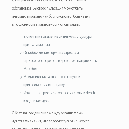
корпоральные сигналы в контексте настоящей
обстановки. Быстрое пульсация может быть
интерпретировано как беспокойство, боязнь или
влюбленность в зависимости от ситуаций.
Включение отзывчивой nervous структуры
при напряжении
Освобождение гормона стресса и
стрессового гормона в кровоток, например, в
Максбет
Модификация мышечного тонуса и
приготовления к поступку
Изменение респираторного частоты и depth
входов воздуха
Обратная соединение между организмом и
чувствами значит, что телесное условие может