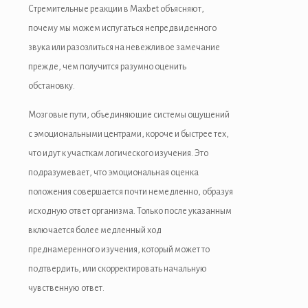
acklink panel
Стремительные реакции в Maxbet объясняют,
почему мы можем испугаться непредвиденного
acklink panel
звука или разозлиться на невежливое замечание
acklink panel
прежде, чем получится разумно оценить
обстановку.
acklink panel
Мозговые пути, объединяющие системы ощущений
acklink panel
с эмоциональными центрами, короче и быстрее тех,
acklink panel
что идут к участкам логического изучения. Это
подразумевает, что эмоциональная оценка
acklink panel
положения совершается почти немедленно, образуя
Masal oku
исходную ответ организма. Только после указанным
включается более медленный ход
acklink satın al
преднамеренного изучения, который может то
acklink Panel
подтвердить, или скорректировать начальную
чувственную ответ.
acklink panel