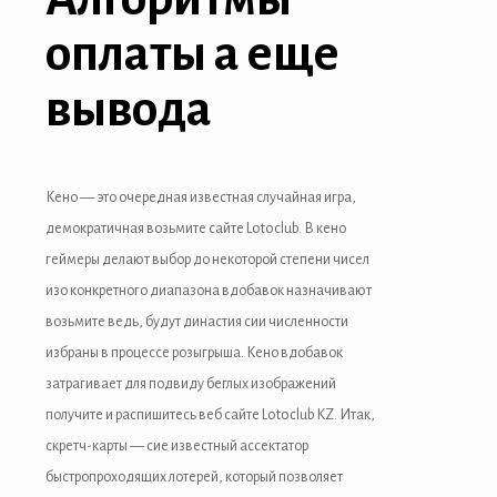
оплаты а еще
вывода
Кено — это очередная известная случайная игра,
демократичная возьмите сайте Lotoclub. В кено
геймеры делают выбор до некоторой степени чисел
изо конкретного диапазона вдобавок назначивают
возьмите ведь, будут династия сии численности
избраны в процессе розыгрыша. Кено вдобавок
затрагивает для подвиду беглых изображений
получите и распишитесь веб сайте Lotoclub KZ. Итак,
скретч-карты — сие известный ассектатор
быстропроходящих лотерей, который позволяет