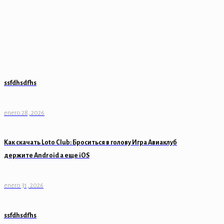
ssfdhsdfhs
enero 28, 2026
Как скачать Loto Club: Броситься в голову Игра Авиаклуб
держите Android а еще iOS
enero 31, 2026
ssfdhsdfhs