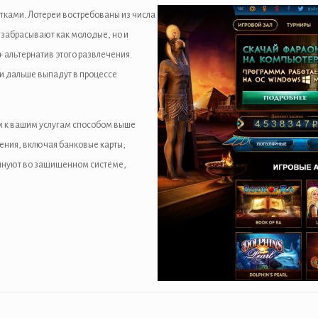
атками. Лотереи востребованы из числа
 забрасывают как молодые, но и
 альтернатив этого развлечения.
ои дальше выпадут в процессе
м к вашим услугам способом выше
ния, включая банковые карты,
минуют во защищенном системе,