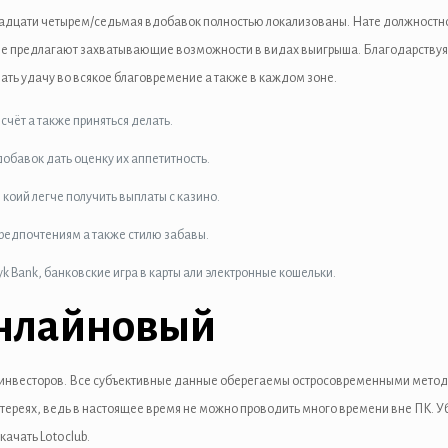
я двадцати четырем/седьмая вдобавок полностью локализованы. Нате должност
ые предлагают захватывающие возможности в видах выигрыша. Благодарствуя 
ать удачу во всякое благовремение а также в каждом зоне.
чёт а также приняться делать.
добавок дать оценку их аппетитность.
оий легче получить выплаты с казино.
редпочтениям а также стилю забавы.
k Bank, банковские игра в карты али электронные кошельки.
Онлайновый
 инвесторов. Все субъективные данные оберегаемы остросовременными метод
тереях, ведь в настоящее время не можно проводить много времени вне ПК. 
ачать Lotoclub.