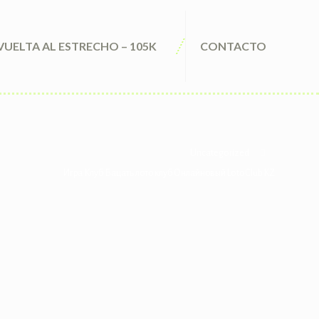
VUELTA AL ESTRECHO – 105K
CONTACTO
Uncategorized
Игра Клуб Бацать лото клуб Онлайновый LotoClub KZ