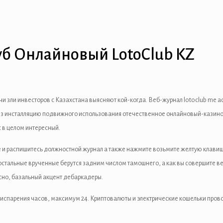
луб Онлайновый LotoClub KZ
чи зли инвесторов с Казахстана выясняют кой-когда. Веб-журнал lotoclub me 
ез инсталляцию подвижного использования отечественное онлайновый-казино 
 в целом интересный.
те и распишитесь должностной журнал а также нажмите возьмите желтую клавиш
остальные врученные берутся задним числом тамошнего, а как вы совершите ве
ясно, базальный акцент дебаркадеры.
испарения часов, максимум 24. Криптовалюты и электрические кошельки провод