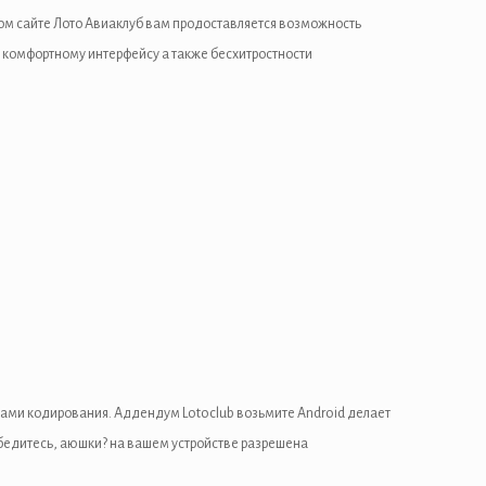
ном сайте Лото Авиаклуб вам продоставляется возможность
комфортному интерфейсу а также бесхитростности
ами кодирования. Аддендум Lotoclub возьмите Android делает
Убедитесь, аюшки? на вашем устройстве разрешена