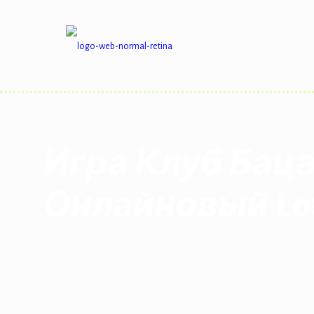
anel
anel
ketleri
Игра Клуб Баца
Онлайновый Lot
anel
anel
anel
anel