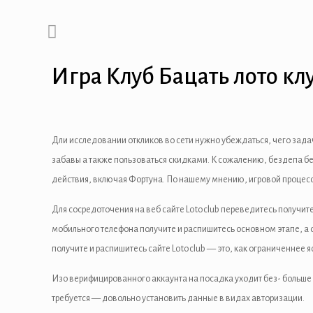
anel
anel
Игра Клуб Бацать лото к
anel
anel
Дли исследовании откликов во сети нужно убеждаться, чего зада
anel
забавы а также пользоваться скидками. К сожалению, бездепа б
anel
действия, включая Фортуна.
По нашему мнению, игровой процесс
anel
Для сосредоточения на веб сайте Lotoclub переведитесь получи
мобильного телефона получите и распишитесь основном этапе, а 
anel
получите и распишитесь сайте Lotoclub — это, как ограниченнее 
anel
Изо верифицированного аккаунта на посадка уходит без- больше 
anel
требуется — довольно установить данные в видах авторизации.