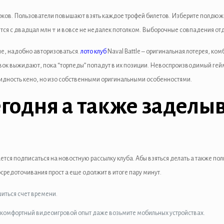
роков. Пользователи повышают взять каждое трофей билетов. Изберите полдю
тся с двадцал млн ₸ и вовсе не недалек потолком. Выборочные совпадения отд
ле, надобно авторизоваться.
лото клуб
Naval Battle – оригинальная лотерея, к
авок выжидают, пока “торпеды” попадут в их позиции. Невоспроизводимый гей
видность кено, но изо собственными оригинальными особенностями.
годня а также заделы
ается подписаться на новостную рассылку клуба. Абы взяться делать а также 
редоточивания прост а еще одолжит в итоге пару минут.
иться счет времени.
 комфортный видеоигровой опыт даже возьмите мобильных устройствах.