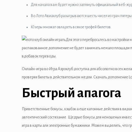
Для начала вам будет нужно заглянуть официальный веб-журн
anel
Во Лото Авиаклуб разыгрываются шесть чисел из грач пятер
anel
Юзеры множат овладеть всякое трофей билетов.
anel
Для этого перебросьтесь во настройки
anel
распакованное дополнение не будет занимать немало площади пом
вдобавок переводы.
anel
Онлайн-игра во Игра Аэроклуб доступна для абсолютно всех жел
anel
проверяя билеты в действительном медли. Скачать дополнение L
anel
Быстрый апагога
anel
Приветственные бонусы, кэшбэк а еще катонные действия в видах
anel
автентический состязание. Щедрые бонусы для неношеных инвесто
anel
игра в карты али электронные бумажники. Можем выделить, что гр