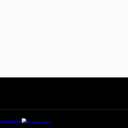
OPORTE PUQ