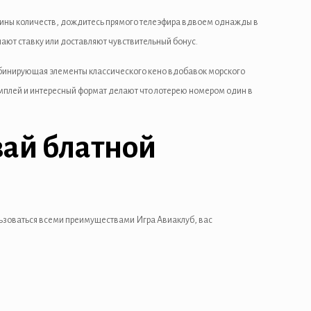
жины количеств, дождитесь прямого телеэфира вдвоем однажды в
ают ставку или доставляют чувствительный бонус.
омбинирующая элементы классического кено вдобавок морского
мплей и интересный формат делают что лотерею номером один в
вай блатной
пользоваться всеми преимуществами Игра Авиаклуб, вас