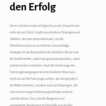
den Erfolg
grandpashabet
jojobet
jojobet
Um in «chicken road» erfolgreich zu sein, braucht man
mehr als nur Glück. Es gibt verschiedene Strategien und
holiganbet
Taktiken, die man anwenden kann, um die
Hacklink Panel
Überlebenschancen zu erhöhen. Eine wichtige
Strategie ist das Beobachten des Verkehrs. Bevor man
1xbet
die Straße betritt, sollte man genau beobachten, wann
betlist
und wo Lücken entstehen. Auch die Vorhersage der
Fahrzeugbewegungen ist entscheidend. Man muss
betloto
nicht nur auf die Fahrzeuge achten, die sich gerade in
betmatik
der Nähe befinden, sondern auch auf diejenigen, die
sich noch in einiger Entfernung befinden und sich
betmoon
schnell nähern. Das schnelle Reagieren auf
unerwartete Situationen ist ebenfalls von großer