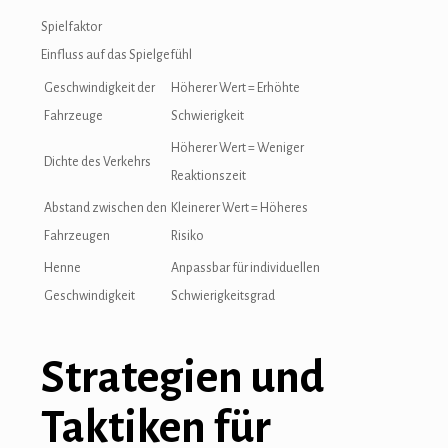
maritbet
Spielfaktor
fixbet
Einfluss auf das Spielgefühl
Geschwindigkeit der
Höherer Wert = Erhöhte
jojobet
Fahrzeuge
Schwierigkeit
marsbahis güncel giriş
Höherer Wert = Weniger
Dichte des Verkehrs
vdcasino
Reaktionszeit
Abstand zwischen den
Kleinerer Wert = Höheres
jojobet giriş
Fahrzeugen
Risiko
jojobet
Henne
Anpassbar für individuellen
Geschwindigkeit
Schwierigkeitsgrad
holiganbet giriş
betsat giriş
Strategien und
vdcasino
Taktiken für
casibom