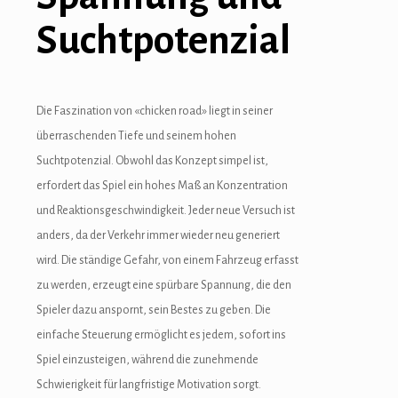
Suchtpotenzial
pulibet
holiganbet
Hacking Forum
Die Faszination von «chicken road» liegt in seiner
überraschenden Tiefe und seinem hohen
kıbrıs escort
Suchtpotenzial. Obwohl das Konzept simpel ist,
jojobet giriş
erfordert das Spiel ein hohes Maß an Konzentration
und Reaktionsgeschwindigkeit. Jeder neue Versuch ist
sapanca escort
anders, da der Verkehr immer wieder neu generiert
marsbahis
wird. Die ständige Gefahr, von einem Fahrzeug erfasst
zu werden, erzeugt eine spürbare Spannung, die den
holiganbet
Spieler dazu anspornt, sein Bestes zu geben. Die
jojobet giriş
einfache Steuerung ermöglicht es jedem, sofort ins
Spiel einzusteigen, während die zunehmende
oto çekici
Schwierigkeit für langfristige Motivation sorgt.