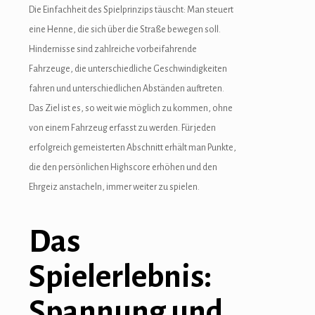
Die Einfachheit des Spielprinzips täuscht: Man steuert
Hacklink panel
eine Henne, die sich über die Straße bewegen soll.
Hacklink giriş
Hindernisse sind zahlreiche vorbeifahrende
Fahrzeuge, die unterschiedliche Geschwindigkeiten
vdcasino
fahren und unterschiedlichen Abständen auftreten.
vdcasino
Das Ziel ist es, so weit wie möglich zu kommen, ohne
von einem Fahrzeug erfasst zu werden. Für jeden
deneme bonusu
erfolgreich gemeisterten Abschnitt erhält man Punkte,
deneme bonusu
die den persönlichen Highscore erhöhen und den
Ehrgeiz anstacheln, immer weiter zu spielen.
deneme bonusu
deneme bonusu
Das
free youtube mp3 downloader
Spielerlebnis:
porno
Spannung und
betebet