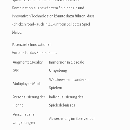
Spieler gegeneinander antreten können. Die
Kombination aus bewährtem Spielprinzip und
innovativen Technologien könnte dazu führen, dass
«chicken road» auch in Zukunft ein beliebtes Spiel
bleibt.
Potenzielle Innovationen
Vorteile für das Spielerlebnis
Augmented Reality
Immersion in die reale
(AR)
Umgebung
Wettbewerb mit anderen
Multiplayer-Modi
Spielern
Personalisierung der
Individualisierung des
Henne
Spielerlebnisses
Verschiedene
Abwechslung im Spielverlauf
Umgebungen