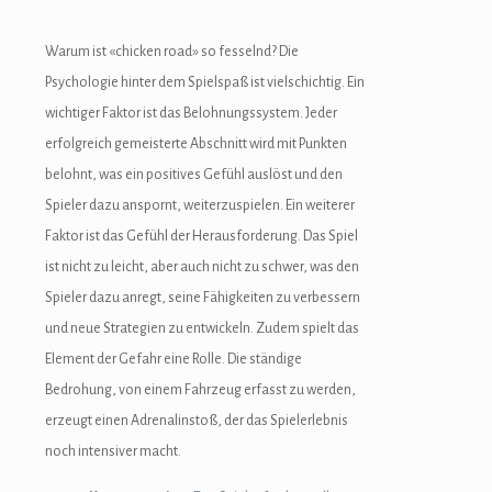
Warum ist «chicken road» so fesselnd? Die
Psychologie hinter dem Spielspaß ist vielschichtig. Ein
wichtiger Faktor ist das Belohnungssystem. Jeder
erfolgreich gemeisterte Abschnitt wird mit Punkten
belohnt, was ein positives Gefühl auslöst und den
Spieler dazu anspornt, weiterzuspielen. Ein weiterer
Faktor ist das Gefühl der Herausforderung. Das Spiel
ist nicht zu leicht, aber auch nicht zu schwer, was den
Spieler dazu anregt, seine Fähigkeiten zu verbessern
und neue Strategien zu entwickeln. Zudem spielt das
Element der Gefahr eine Rolle. Die ständige
Bedrohung, von einem Fahrzeug erfasst zu werden,
erzeugt einen Adrenalinstoß, der das Spielerlebnis
noch intensiver macht.