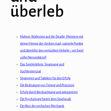
überleb
Illuminati
Hacklink
Hacklink Panel
Hühner-Wahnsinn auf der Straße: Meistere mit
Hacklink
deiner Henne die chicken road, sammle Punkte
Hacklink panel
und überlebe den verrückten Verkehr – ein Spiel
voller Nervenkitzel!
Hacklink Panel
Das Spielerlebnis: Spannung und
Hacklink Panel
Suchtpotenzial
Strategien und Taktiken für den Erfolg
Hacklink Panel
Die Bedeutung von Timing und Präzision
Masal Oku
Erfolg durch Beobachtung und antizipieren
Die Psychologie hinter dem Spielspaß
Hacklink
Der Reiz der einfachen Mechanik