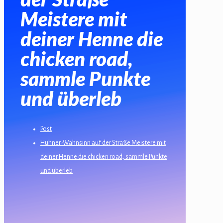
Hacklink panel
Meistere mit
deiner Henne die
Hacklink panel
chicken road,
Hacklink panel
sammle Punkte
Hacklink panel
und überleb
Hacklink Panel
Hacklink panel
Post
Hacklink Panel
Hühner-Wahnsinn auf der Straße Meistere mit
Hacklink panel
deiner Henne die chicken road, sammle Punkte
und überleb
Hacklink panel
Hacklink panel
Hacklink Panel