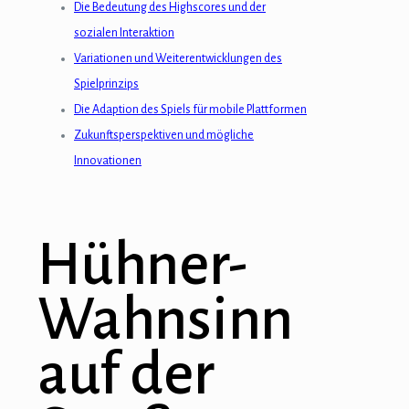
Hacklink panel
Die Bedeutung des Highscores und der
sozialen Interaktion
Hacklink panel
Variationen und Weiterentwicklungen des
Hacklink panel
Spielprinzips
Die Adaption des Spiels für mobile Plattformen
Hacklink Panel
Zukunftsperspektiven und mögliche
Hacklink
Innovationen
Hacklink
Hacklink
Hühner-
Hacklink panel
Wahnsinn
Hacklink panel
auf der
Hacklink
Hacklink