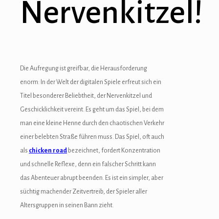
Nervenkitzel!
Hacklink panel
Hacklink panel
Hacklink panel
Hacklink panel
Die Aufregung ist greifbar, die Herausforderung
enorm: In der Welt der digitalen Spiele erfreut sich ein
Hacklink panel
Titel besonderer Beliebtheit, der Nervenkitzel und
Hacklink panel
Geschicklichkeit vereint. Es geht um das Spiel, bei dem
man eine kleine Henne durch den chaotischen Verkehr
Hacklink panel
einer belebten Straße führen muss. Das Spiel, oft auch
Masal oku
als
chicken road
bezeichnet, fordert Konzentration
und schnelle Reflexe, denn ein falscher Schritt kann
Hacklink satın al
das Abenteuer abrupt beenden. Es ist ein simpler, aber
Hacklink Panel
süchtig machender Zeitvertreib, der Spieler aller
Altersgruppen in seinen Bann zieht.
Hacklink panel