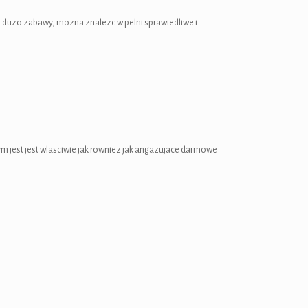
 duzo zabawy, mozna znalezc w pelni sprawiedliwe i
 jest jest wlasciwie jak rowniez jak angazujace darmowe