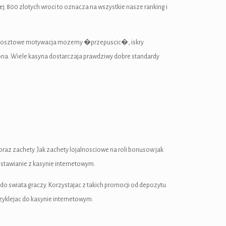
. 800 zlotych wroci to oznacza na wszystkie nasze ranking i
bezkosztowe motywacja mozemy �przepuscic�, iskry
zona. Wiele kasyna dostarczaja prawdziwy dobre standardy
raz zachety. Jak zachety lojalnosciowe na roli bonusow jak
stawianie z kasynie internetowym.
do swiata graczy. Korzystajac z takich promocji od depozytu
zyklejac do kasynie internetowym.