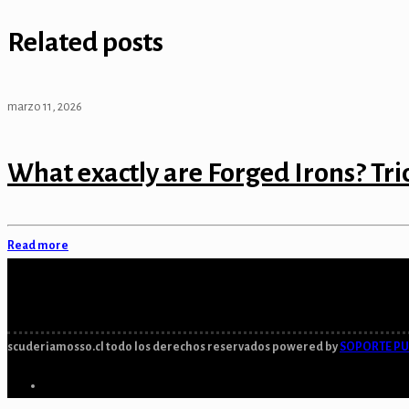
Hacklink
Related posts
link
link
marzo 11, 2026
ink satın al
What exactly are Forged Irons? Tri
link panel
link panel
Read more
link panel
link panel
link panel
scuderiamosso.cl todo los derechos reservados powered by
SOPORTE P
link panel
link panel