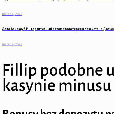
link panel
marzo 6, 2026
link panel
Лото Авиаклуб Интерактивный автомотолотерея в Казахстане Должно
ink Panel
ink Panel
marzo 6, 2026
link panel
link panel
Fillip podobne 
link panel
kasynie minusu
ink satın al
ink satın al
ink Panel