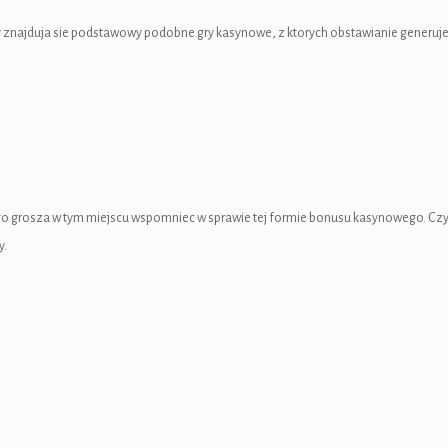
y znajduja sie podstawowy podobne gry kasynowe, z ktorych obstawianie generuje
o grosza w tym miejscu wspomniec w sprawie tej formie bonusu kasynowego. Czym
y.