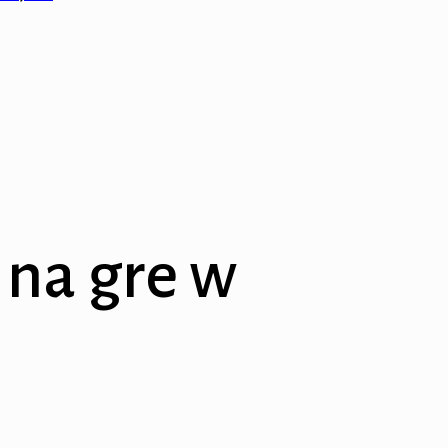
 na gre w