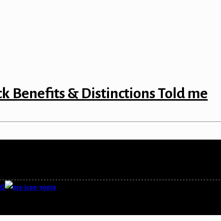
ck Benefits & Distinctions Told me
UQ