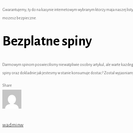
link panel
Gwarantujemy, ty do na kasynie internetowym wybranym ktorzy maja naszej list
link panel
mozesz bezpieczne.
link panel
Bezplatne spiny
ink Panel
link
link
Darmowym spinom poswiecilismy niewatpliwie osobny artykul, ale warte kazdeg
spiny oraz dokladnie jak jestesmy w stanie konsumuje dostac? Zostal wyjasniam
link
Share
link panel
link panel
link
wadminw
link