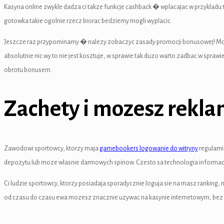
Kasyna online zwykle dadza ci takze funkcje cashback � wplacajac w przykladu 
link panel
gotowka takie ogolnie rzecz biorac bedziemy mogli wyplacic.
link panel
Jeszcze raz przypominamy � nalezy zobaczyc zasady promocji bonusowej! Moz
link panel
absolutnie nic wy to nie jest kosztuje, w sprawie tak duzo warto zadbac w spr
obrotu bonusem.
link panel
link panel
Zachety i mozesz rekla
link panel
link panel
Zawodowi sportowcy, ktorzy maja
gamebookers logowanie do witryny
regularni
link panel
depozytu lub moze wlasnie darmowych spinow. Czesto sa technologia informacyj
link panel
Ci ludzie sportowcy, ktorzy posiadaja sporadycznie loguja sie na masz ranking,
od czasu do czasu ewa mozesz znacznie uzywac na kasynie internetowym, bez kon
link panel
ink Panel