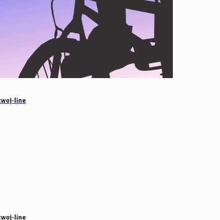
twoj-line
twoj-line