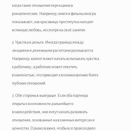
когда такие отношения переходили в
романтические. Например, книги и фильмы иногда
показывают, как красавица-проститутка находит
истинную любовь, несмотря на своё занятие.
2. Чувства и деньги. Иногда граница между
эмоциями и денежными расчетами размывается.
Например, клиент может начать испытывать чувства
к работнику, а работник может ответить
взаимностью, что приводит к возникновению более
глубоких отношений.
3. Обе стороны в выигрыше. Если оба партнера
открыты к возможности дальнейшего
взаимодействия, они могут начать развивать
отношения, основанные на взаимных интересах и
ценностях. Однако важно, чтобы все происходило