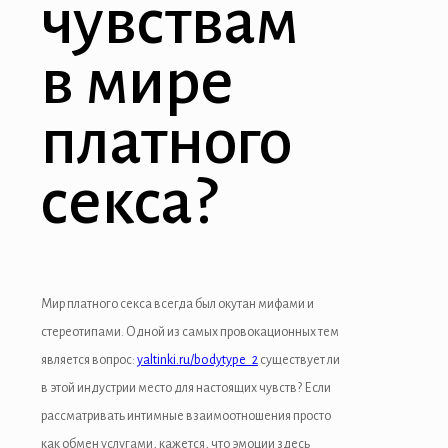
чувствам
в мире
платного
секса?
Мир платного секса всегда был окутан мифами и
стереотипами. Одной из самых провокационных тем
является вопрос:
yaltinki.ru/bodytype_2
существует ли
в этой индустрии место для настоящих чувств? Если
рассматривать интимные взаимоотношения просто
как обмен услугами, кажется, что эмоции здесь