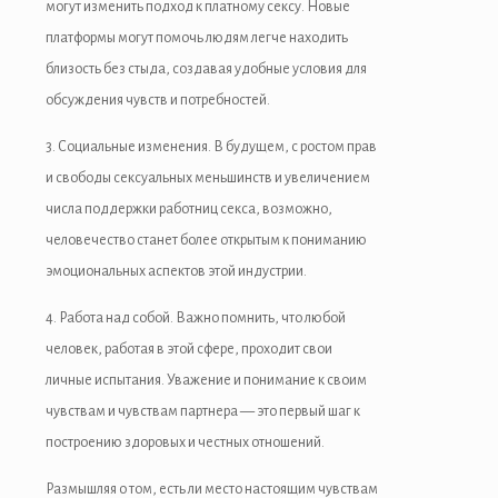
могут изменить подход к платному сексу. Новые
платформы могут помочь людям легче находить
близость без стыда, создавая удобные условия для
обсуждения чувств и потребностей.
3. Социальные изменения. В будущем, с ростом прав
и свободы сексуальных меньшинств и увеличением
числа поддержки работниц секса, возможно,
человечество станет более открытым к пониманию
эмоциональных аспектов этой индустрии.
4. Работа над собой. Важно помнить, что любой
человек, работая в этой сфере, проходит свои
личные испытания. Уважение и понимание к своим
чувствам и чувствам партнера — это первый шаг к
построению здоровых и честных отношений.
Размышляя о том, есть ли место настоящим чувствам