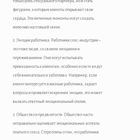
только роль сексуального партнёра, но и стать
фигурами, к которым клиенты открывают свои
сердца. Эти интимные моменты могут создать
иллюзию настоящей связи.
2. Эмоции работника. Работники секс-индустрии –
это тоже люди, со своими эмоциями и
переживаниями. Они могут испытывать
привязанность к клиентам, особенно если те ведут
себя внимательно и заботливо. Например, если
клиент интересуется жизнью работника, задает
вопросы и проявляет искренние эмоции, это может
вызвать ответный эмоциональный отклик.
3. Общество и предвзятости. Общество часто
неправильно оценивает эмоциональные аспекты
платного секса. Стереотипы о том, что работники