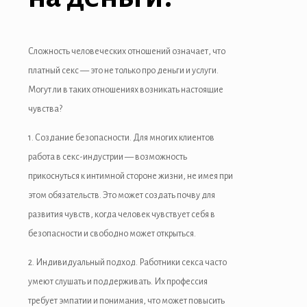
Сложность человеческих отношений означает, что
платный секс — это не только про деньги и услуги.
Могут ли в таких отношениях возникать настоящие
чувства?
1. Создание безопасности. Для многих клиентов
работа в секс-индустрии — возможность
прикоснуться к интимной стороне жизни, не имея при
этом обязательств. Это может создать почву для
развития чувств, когда человек чувствует себя в
безопасности и свободно может открыться.
nloader
2. Индивидуальный подход. Работники секса часто
умеют слушать и поддерживать. Их профессия
требует эмпатии и понимания, что может повысить