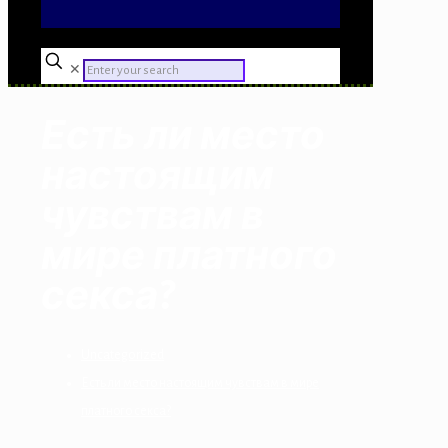
✕
Есть ли место
настоящим
чувствам в
мире платного
секса?
Uncategorized
Есть ли место настоящим чувствам в мире
платного секса?