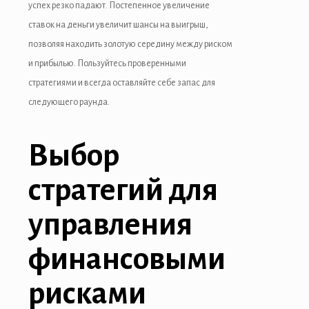
успех резко падают. Постепенное увеличение
ставок на деньги увеличит шансы на выигрыш,
позволяя находить золотую середину между риском
и прибылью. Пользуйтесь проверенными
стратегиями и всегда оставляйте себе запас для
следующего раунда.
Выбор
стратегий для
управления
финансовыми
рисками