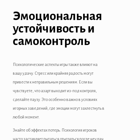
Эмоциональная
устойчивость и
самоконтроль
Психологические аспекты игры также влияют на
вашу удачу. Стресс или крайняя радость могут
привести к неправильным решениям. Если вы
чувствуете, что азарт выходит из-под контроля,
сделайте паузу. Это особенно важно в условиях
игорных заведений, где эмоции могут захлестнуть в
любой момент.
Знайте об эффектах потерь. Психология игроков
часто заставляет пытаться отыграться после неудач.