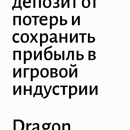
депозит от
потерь и
сохранить
прибыль в
игровой
индустрии
Dragon