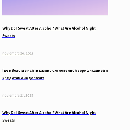
Why Do I Sweat After Alcohol? What Are Alcohol Night
Sweats
noviembre 26, 2025
Где в Вологде найти казино с мгновенной верификацией и
кредитами на депозит
noviembre 27, 2025
Why Do I Sweat After Alcohol? What Are Alcohol Night
Sweats