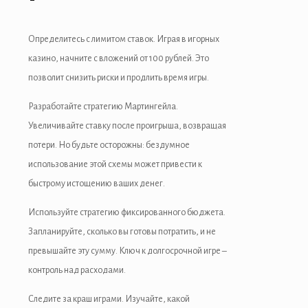
Определитесь с лимитом ставок. Играя в игорных
казино, начните с вложений от 100 рублей. Это
позволит снизить риски и продлить время игры.
Разработайте стратегию Мартингейла.
Увеличивайте ставку после проигрыша, возвращая
потери. Но будьте осторожны: бездумное
использование этой схемы может привести к
быстрому истощению ваших денег.
Используйте стратегию фиксированного бюджета.
Запланируйте, сколько вы готовы потратить, и не
превышайте эту сумму. Ключ к долгосрочной игре –
контроль над расходами.
Следите за краш играми. Изучайте, какой