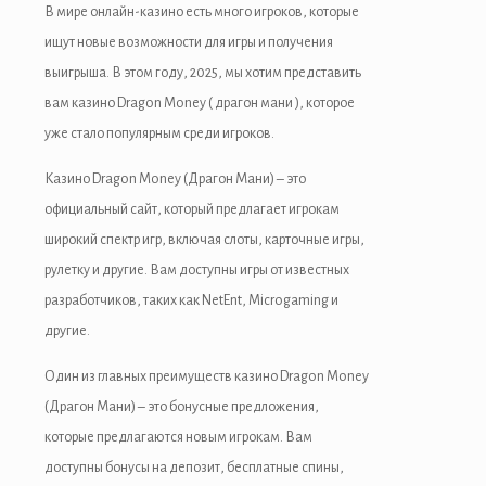
В мире онлайн-казино есть много игроков, которые
ищут новые возможности для игры и получения
выигрыша. В этом году, 2025, мы хотим представить
вам казино Dragon Money ( драгон мани ), которое
уже стало популярным среди игроков.
Казино Dragon Money (Драгон Мани) – это
официальный сайт, который предлагает игрокам
широкий спектр игр, включая слоты, карточные игры,
рулетку и другие. Вам доступны игры от известных
разработчиков, таких как NetEnt, Microgaming и
другие.
Один из главных преимуществ казино Dragon Money
(Драгон Мани) – это бонусные предложения,
которые предлагаются новым игрокам. Вам
доступны бонусы на депозит, бесплатные спины,