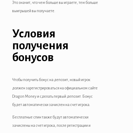
Это значит, что чем больше вы играете, тем больше
выигрышей вы получаете.
Условия
3 downloader
получения
бонусов
Чтобы получить бонус на депозит, новый игрок
должен зарегистрироваться на официальном сайте
Dragon Money и сделать первый депозит. Бонус
будет автоматически зачислен на счет игрока.
Бесплатные спин также будут автоматически
зачислены на счет игрока, после регистрации и