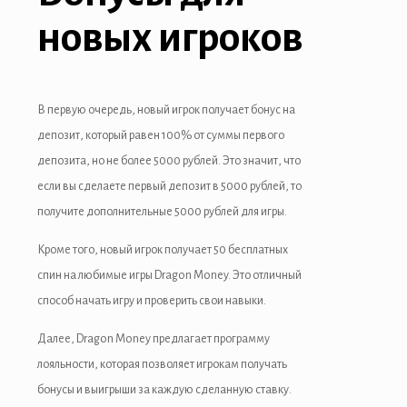
новых игроков
В первую очередь, новый игрок получает бонус на
депозит, который равен 100% от суммы первого
депозита, но не более 5000 рублей. Это значит, что
если вы сделаете первый депозит в 5000 рублей, то
получите дополнительные 5000 рублей для игры.
Кроме того, новый игрок получает 50 бесплатных
спин на любимые игры Dragon Money. Это отличный
способ начать игру и проверить свои навыки.
Далее, Dragon Money предлагает программу
лояльности, которая позволяет игрокам получать
бонусы и выигрыши за каждую сделанную ставку.