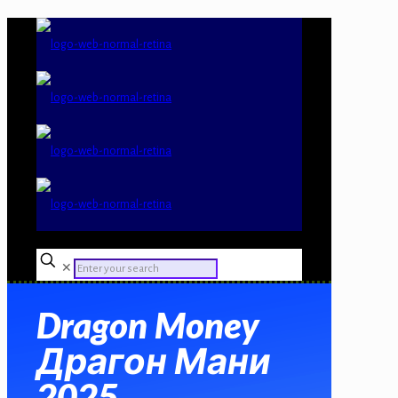
✕
Dragon Money
Драгон Мани
2025