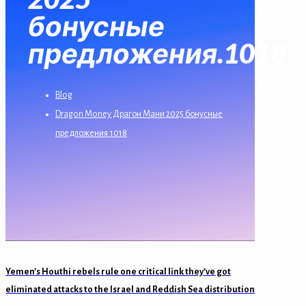
бонусные
предложения.1018
Blog
Dragon Money Драгон Мани 2025 бонусные
предложения.1018
Yemen’s Houthi rebels rule one critical link they’ve got
eliminated attacks to the Israel and Reddish Sea distribution