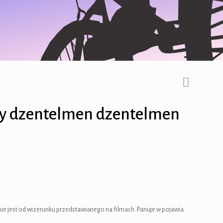
ccy dzentelmen dzentelmen
e jest od wizerunku przedstawianego na filmach. Panuje w pojawia