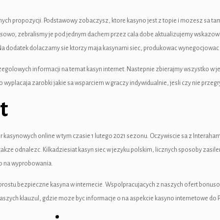
nych propozycji. Podstawowy zobaczysz, ktore kasyno jest z topie i mozesz sa tam 
czasowo, zebralismy je pod jednym dachem przez cala dobe aktualizujemy wskazowk
dodatek dolaczamy sie ktorzy maja kasynami siec, produkowac wynegocjowac w
zegolowych informacji na temat kasyn internet. Nastepnie zbierajmy wszystko w 
placaja zarobki jakie sa wsparciem w graczy indywidualnie, jesli czy nie przegry
t
er kasynowych online w tym czasie 1 lutego 2021 sezonu. Oczywiscie sa z Interaha
 takze odnalezc. Kilkadziesiat kasyn siec w jezyku polskim, licznych sposoby zasi
mo na wyprobowania.
o prostu bezpieczne kasyna w internecie. Wspolpracujacych z naszych ofert bon
szych klauzul, gdzie moze byc informacje o na aspekcie kasyno internetowe do P