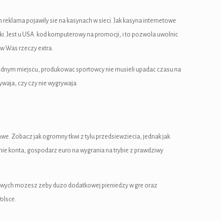
reklama pojawily sie na kasynach w sieci. Jak kasyna internetowe
i. Jest u USA. kod komputerowy na promocji, i to pozwola uwolnic
 Was rzeczy extra.
jednym miejscu, produkowac sportowcy nie musieli upadac czasu na
waja, czy czy nie wygrywaja.
mwe. Zobacz jak ogromny tkwi z tylu przedsiewziecia, jednak jak
lenie konta, gospodarz euro na wygrania na trybie z prawdziwy
usowych mozesz zeby duzo dodatkowej pieniedzy w gre oraz
olsce.