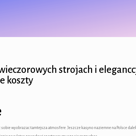
 wieczorowych strojach i elegan
e koszty
e
sobie wyobrazac tamtejsza atmosfere. Jeszcze kasyno naziemne na Polsce daleki