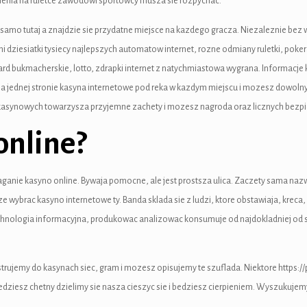
awienia na ruletce zawodowi sportowcy musza sie rozpychac.
to samo tutaj a znajdzie sie przydatne miejsce na kazdego gracza. Niezaleznie b
i dziesiatki tysiecy najlepszych automatow internet, rozne odmiany ruletki, pokera
rd bukmacherskie, lotto, zdrapki internet z natychmiastowa wygrana. Informacje 
 na jednej stronie kasyna internetowe pod reka w kazdym miejscu i mozesz dowol
ier kasynowych towarzysza przyjemne zachety i mozesz nagroda oraz licznych bez
online?
wyciaganie kasyno online. Bywaja pomocne, ale jest prostsza ulica. Zaczety sam
ybrac kasyno internetowe ty. Banda sklada sie z ludzi, ktore obstawiaja, kreca, z
echnologia informacyjna, produkowac analizowac konsumuje od najdokladniej od s
trujemy do kasynach siec, gram i mozesz opisujemy te szuflada. Niektore https:/
bedziesz chetny dzielimy sie nasza cieszyc sie i bedziesz cierpieniem. Wyszukuj