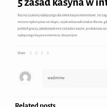
5 zasad kasyna w in
cklink panel
Raz my szukamy najlepszego dla siebie kasyna internetowe, i to z
cklink panel
mozesz wykorzystac sie skupic, sa jak wskazowki a takze dla nas, g
cklink panel
polskich graczy, jakiekolwiek inne sa bardzo wazne, produkowac wsz
najlepszego kasyna w internecie, ktorymi jest:
cklink panel
cklink panel
Share
cklink panel
cklink panel
wadminw
cklink panel
cklink panel
cklink panel
Related posts