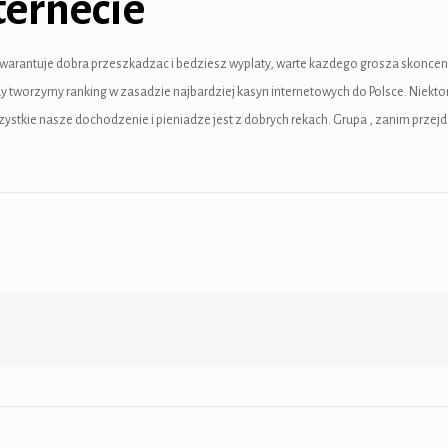
ternecie
agwarantuje dobra przeszkadzac i bedziesz wyplaty, warte kazdego grosza skonce
dy tworzymy ranking w zasadzie najbardziej kasyn internetowych do Polsce. Niekto
ystkie nasze dochodzenie i pieniadze jest z dobrych rekach. Grupa , zanim przej