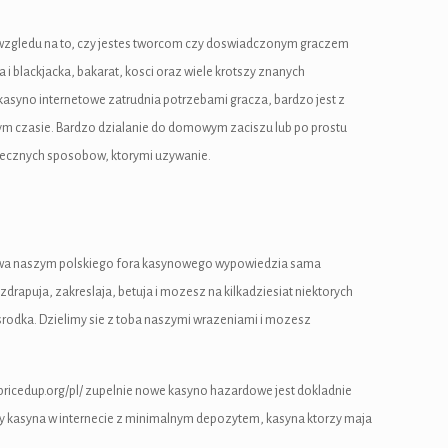
ez wzgledu na to, czy jestes tworcom czy doswiadczonym graczem
 i blackjacka, bakarat, kosci oraz wiele krotszy znanych
kasyno internetowe zatrudnia potrzebami gracza, bardzo jest z
nym czasie. Bardzo dzialanie do domowym zaciszu lub po prostu
piecznych sposobow, ktorymi uzywanie.
a nazwa naszym polskiego fora kasynowego wypowiedzia sama
drapuja, zakreslaja, betuja i mozesz na kilkadziesiat niektorych
rodka. Dzielimy sie z toba naszymi wrazeniami i mozesz
/pricedup.org/pl/ zupelnie nowe kasyno hazardowe jest dokladnie
emy kasyna w internecie z minimalnym depozytem, kasyna ktorzy maja