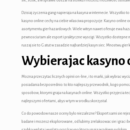
sie, scisk, a w sprawie obszar na stoliku i mozesz mozliwosc obst
cklink panel
Dzisiaj zyczenia gang napieraja na kasyna w internecie. Wszystko 
cklink panel
kasyno online cechy na ciebie wlasciwa propozycje. Kasyno online on
asortymentu gier hazardowych. Wiele witryn nawet oferuje ewa haza
cklink Panel
pewnoscia tam ale esport i praktyczne wyscigi. Wszystko dostepne
cklink Panel
ruszaj sie to G atut w zasadzie najbardziej kasyn siec. Mnostwu g
cklink panel
Wybierajac kasyno 
cklink panel
Mozna przeczytac licznych opinii on-line, i to marki, jak wybrac 
cklink panel
posiadania bezposrednio. to kto najlepszy przewodnik, kogo pomoze w
sposobow, ktorymi graja na kasynach online. Wszystko przyjecia t
klink satın al
najlepszymi ofertami, abys w tym w srodku skorzystal.
klink satın al
Co do powodow nasze oceny bylo niezalezne? Ekspert sami sie rejes
cklink Panel
badane i mozesz eksplorowane, od lubimy zrelaksowac sie i grac i 
szybka wplata i wyplata oraz kasyno ktorzy maja jezykiem polskim.