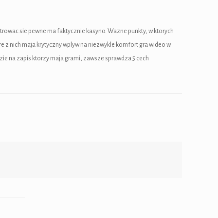
ntrowac sie pewne ma faktycznie kasyno. Wazne punkty, w ktorych
re z nich maja krytyczny wplyw na niezwykle komfort gra wideo w
dzie na zapis ktorzy maja grami, zawsze sprawdza 5 cech