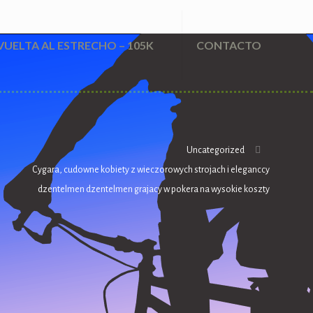
VUELTA AL ESTRECHO – 105K
CONTACTO
Uncategorized
Cygara, cudowne kobiety z wieczorowych strojach i eleganccy
dzentelmen dzentelmen grajacy w pokera na wysokie koszty