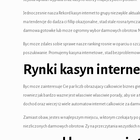
cklink panel
Jednoczesnie nasza Rekord kasyn internet to grupy niezwykle aktual
cklink panel
ma tendencje do dadza ci fillip okazjonalne, stad stale rosna tym
cklink Panel
darmowa gotowke lub moze ogromny wybor darmowych obrotow. Na 
cklink panel
Byc moze zdales sobie sprawe nasze ranking rosnie w oparciu o szc
poszukiwanie. Promujemy kasyna internetowe, stad bezproblemowo wy
cklink panel
Rynki kasyn interne
cklink panel
cklink panel
Byc moze zainteresuje Cie par liczb obrazujacy calkowicie biznes gi
cklink panel
rowniez jak bardzo wazne jest wlasciwie wlasciwie porady, aby sie a
dochod oraz wiecej 12 wiele automatow internet calkowicie za dar
cklink panel
Zamiast obaw, jestes w najlepszym miejscu, w ktorym czekaja ty p
cklink panel
niezliczonych darmowych obrotow. Zy na przeczytania wszystkich na
cklink panel