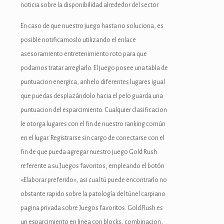
noticia sobre la disponibilidad alrededor del sector.
En caso de que nuestro juego hasta no soluciona, es
posible notificarnoslo utilizando el enlace
asesoramiento entretenimiento roto para que
podamos tratar arreglarlo. El juego posee una tabla de
puntuacion energica, anhelo diferentes lugares igual
que puedas desplazándolo hacia el pelo guarda una
puntuacion del esparcimiento. Cualquier clasificacion
le otorga lugares con el fin de nuestro ranking común
en el lugar. Registrarse sin cargo de conectarse con el
fin de que pueda agregar nuestro juego Gold Rush
referente a su Juegos favoritos, empleando el botón
«Elaborar preferido», asi cual tú puede encontrarlo no
obstante rapido sobre la patologí­a del túnel carpiano
pagina privada sobre Juegos favoritos. Gold Rush es
un esparcimiento en linea con blocks, combinacion,