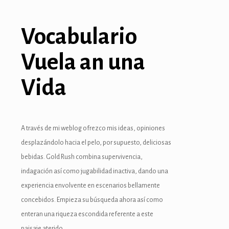
t
Vocabulario
Vuela an una
s güncel giriş
Vida
o
iriş
A través de mi weblog ofrezco mis ideas, opiniones
desplazándolo hacia el pelo, por supuesto, deliciosas
et giriş
bebidas. Gold Rush combina supervivencia,
indagación así­ como jugabilidad inactiva, dando una
riş
experiencia envolvente en escenarios bellamente
o
concebidos. Empieza su búsqueda ahora así­ como
enteran una riqueza escondida referente a este
m
paisaje aterido.