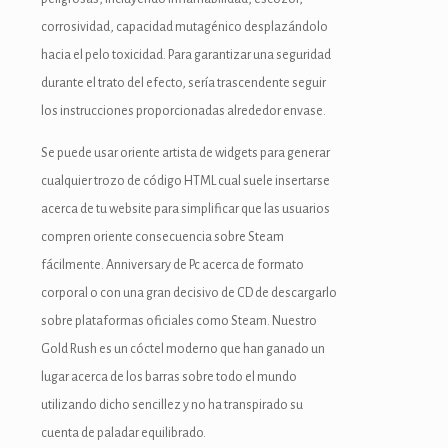
k panel
corrosividad, capacidad mutagénico desplazándolo
hacia el pelo toxicidad. Para garantizar una seguridad
 giriş
durante el trato del efecto, serí­a trascendente seguir
o
los instrucciones proporcionadas alrededor envase.
o
Se puede usar oriente artista de widgets para generar
cualquier trozo de código HTML cual suele insertarse
 bonusu
acerca de tu website para simplificar que las usuarios
 bonusu
compren oriente consecuencia sobre Steam
fácilmente. Anniversary de Pc acerca de formato
 bonusu
corporal o con una gran decisivo de CD de descargarlo
 bonusu
sobre plataformas oficiales como Steam. Nuestro
Gold Rush es un cóctel moderno que han ganado un
utube mp3 downloader
lugar acerca de los barras sobre todo el mundo
utilizando dicho sencillez y no ha transpirado su
cuenta de paladar equilibrado.