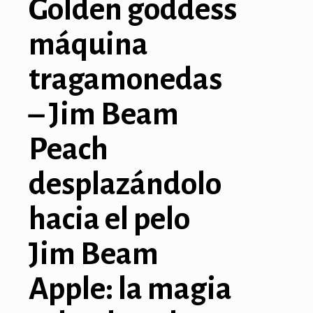
Golden goddess
k panel
máquina
k panel
tragamonedas
k panel
– Jim Beam
k panel
Peach
k panel
k
desplazándolo
k panel
hacia el pelo
k panel
Jim Beam
k panel
Apple: la magia
k panel