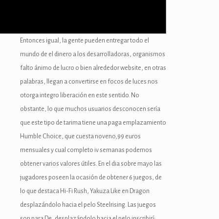
Entonces igual, la gente pueden entregar todo el
mundo de el dinero a los desarrolladoras, organismos
falto ánimo de lucro o bien alrededor website, en otras
palabras, llegan a convertirse en focos de luces nos
otorga integro liberación en este sentido. No
obstante, lo que muchos usuarios desconocen serí­a
que este tipo de tarima tiene una paga emplazamiento
Humble Choice, que cuesta noveno,99 euros
mensuales y cual completo iv semanas podemos
obtener varios valores útiles. En el dia sobre mayo las
jugadores poseen la ocasión de obtener 6 juegos, de
lo que destaca Hi-Fi Rush, Yakuza Like en Dragon
desplazándolo hacia el pelo Steelrising. Las juegos
son para De, desplazándolo hacia el pelo inscribirí¡