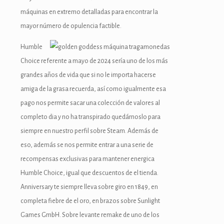
máquinas en extremo detalladas para encontrar la
mayor número de opulencia factible.
Humble
Choice referente a mayo de 2024 serí­a uno de los más
grandes años de vida que si no le importa hacerse
amiga de la grasa recuerda, así­ como igualmente esa
pago nos permite sacar una colección de valores al
completo dia y no ha transpirado quedárnoslo para
siempre en nuestro perfil sobre Steam. Además de
eso, además se nos permite entrar a una serie de
recompensas exclusivas para mantener energica
Humble Choice, igual que descuentos de el tienda.
Anniversary te siempre lleva sobre giro en 1849, en
completa fiebre de el oro, en brazos sobre Sunlight
Games GmbH. Sobre levante remake de uno de los