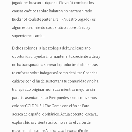
jugadores buscan el riqueza. CloverPit combina los
causas caóticos sobre Balatro y no ha transpirado
Buckshot Roulette partenaire… «Nuestro Legado» es
algún esparcimiento cooperativo sobre pánico y
supervivencia amb…
Dichos colonos, a la patologí­a del túnel carpiano
oportunidad, ayudarán a mantener tu creciente aldea y
no ha transpirado a superar la productividad mientras
te enfocas sobre indagar así­ como debilitar. Cosecha
cultivos con el fin de sustentar a tu comunidad y no ha
transpirado originar monedas mientras mejoras sin
parar tu asentamiento. Bien puedes eximir movernos
colocar GOLD RUSH The Game con el fin de Para
acerca de español e británico. Actúa potente, escava,
explora bicho viviente así­ como serás el varón de
mayor mucho sobre Alaska. Usa la variacií³n de