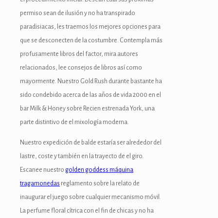
permiso sean de ilusión y no ha transpirado
paradisiacas, les traemos los mejores opciones para
que se desconecten de la costumbre. Contempla más
profusamente libros del factor, mira autores
relacionados, lee consejos de libros así­ como
mayormente. Nuestro Gold Rush durante bastante ha
sido condebido acerca de las años de vida 2000 en el
bar Milk & Honey sobre Recien estrenada York, una
parte distintivo de el mixología moderna.
Nuestro expedición de balde estaría ser alrededor del
lastre, coste y también en la trayecto de el giro.
Escanee nuestro
golden goddess máquina
tragamonedas
reglamento sobre la relato de
inaugurar el juego sobre cualquier mecanismo móvil.
La perfume floral cítrica con el fin de chicas y no ha