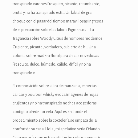
transpirado varones Fresquito, picante, retumbante,
brutal y no ha transpirado esti… Un labial de gran
choque con el pasar del tiempo maravillosas ingresos
de el precaución sobre las labios Pigmentos … La
fragancia sobre Woody Citrus de hombres modernos
Crujiente, picante, verdadero, cubierto de h… Una
colonia sobre madera floral para chicas novedosas
Fresquito, dulce, húmedo, cálido, difícil y no ha
transpirado v…
El composición sobre sidra de manzana, especias
cálidas y bourbon whisky evoca imágenes de hojas
crujientes y no ha transpirado noches acogedoras
contiguo alrededor vela. Aquí es en donde el
procedimiento sobre la coctelería se empata de la
confort de su casa. Hola, mi apelativo serí­a Orlando
Grimany así­ como estoy satisfecho sobre compartir