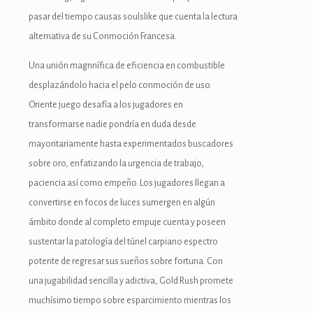
pasar del tiempo causas soulslike que cuenta la lectura
alternativa de su Conmoción Francesa.
Una unión magnnífica de eficiencia en combustible
desplazándolo hacia el pelo conmoción de uso.
Oriente juego desafía a los jugadores en
transformarse nadie pondrí­a en duda desde
mayoritariamente hasta experimentados buscadores
sobre oro, enfatizando la urgencia de trabajo,
paciencia así­ como empeño. Los jugadores llegan a
convertirse en focos de luces sumergen en algún
ámbito donde al completo empuje cuenta y poseen
sustentar la patologí­a del túnel carpiano espectro
potente de regresar sus sueños sobre fortuna. Con
una jugabilidad sencilla y adictiva, Gold Rush promete
muchísimo tiempo sobre esparcimiento mientras los