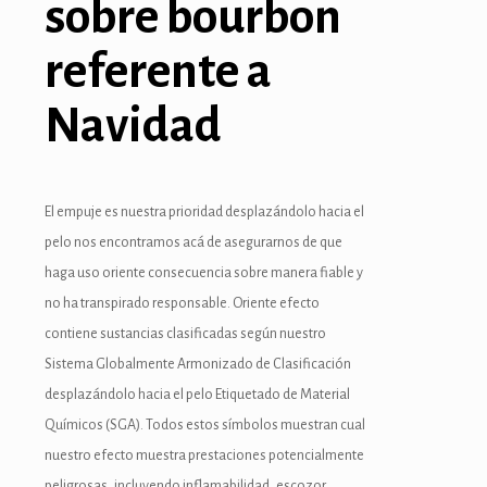
sobre bourbon
k panel
k panel
referente a
k panel
Navidad
k panel
k panel
El empuje es nuestra prioridad desplazándolo hacia el
k panel
pelo nos encontramos acá de asegurarnos de que
haga uso oriente consecuencia sobre manera fiable y
k panel
no ha transpirado responsable. Oriente efecto
ku
contiene sustancias clasificadas según nuestro
Sistema Globalmente Armonizado de Clasificación
 satın al
desplazándolo hacia el pelo Etiquetado de Material
k Panel
Químicos (SGA). Todos estos símbolos muestran cual
nuestro efecto muestra prestaciones potencialmente
k panel
peligrosas, incluyendo inflamabilidad, escozor,