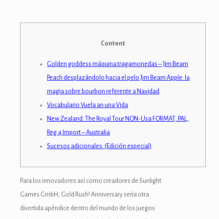
k panel
k panel
Content
k panel
Golden goddess máquina tragamonedas – Jim Beam
k Panel
Peach desplazándolo hacia el pelo Jim Beam Apple: la
k
magia sobre bourbon referente a Navidad
Vocabulario Vuela an una Vida
k
New Zealand: The Royal Tour NON-Usa FORMAT, PAL,
k
Reg.4 Import – Australia
Sucesos adicionales: (Edición especial)
k panel
k panel
Para los innovadores así­ como creadores de Sunlight
k
Games GmbH, Gold Rush! Anniversary serí­a otra
divertida apéndice dentro del mundo de los juegos
k