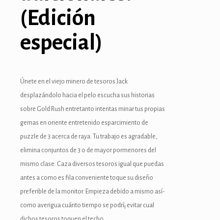
(Edición
especial)
Únete en el viejo minero de tesoros Jack
desplazándolo hacia el pelo escucha sus historias
sobre Gold Rush entretanto intentas minar tus propias
gemas en oriente entretenido esparcimiento de
puzzle de 3 acerca de raya. Tu trabajo es agradable,
elimina conjuntos de 3 o de mayor pormenores del
mismo clase. Caza diversos tesoros igual que puedas
antes a como es fila conveniente toque su diseño
preferible de la monitor. Empieza debido a mismo así­
como averigua cuánto tiempo se podrí¡ evitar cual
dichos tesoros toquen el techo.