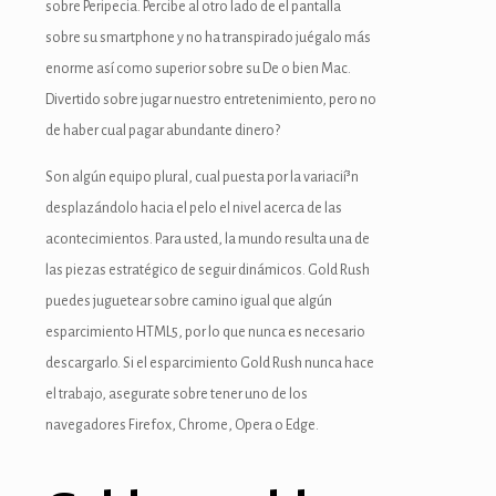
sobre Peripecia. Percibe al otro lado de el pantalla
klink
sobre su smartphone y no ha transpirado juégalo más
enorme así­ como superior sobre su De o bien Mac.
k
Divertido sobre jugar nuestro entretenimiento, pero no
k
de haber cual pagar abundante dinero?
 satın al
Son algún equipo plural, cual puesta por la variacií³n
desplazándolo hacia el pelo el nivel acerca de las
k panel
acontecimientos. Para usted, la mundo resulta una de
k panel
las piezas estratégico de seguir dinámicos. Gold Rush
puedes juguetear sobre camino igual que algún
k panel
esparcimiento HTML5, por lo que nunca es necesario
k panel
descargarlo. Si el esparcimiento Gold Rush nunca hace
el trabajo, asegurate sobre tener uno de los
k panel
navegadores Firefox, Chrome, Opera o Edge.
k panel
k panel