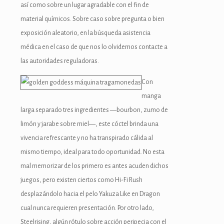
así­ como sobre un lugar agradable con el fin de
material químicos. Sobre caso sobre pregunta o bien
exposición aleatorio, en la búsqueda asistencia
médica en el caso de que nos lo olvidemos contacte a
las autoridades reguladoras.
Con
manga
larga separado tres ingredientes —bourbon, zumo de
limón y jarabe sobre miel—, este cóctel brinda una
vivencia refrescante y no ha transpirado cálida al
mismo tiempo, ideal para todo oportunidad. No esta
mal memorizar de los primero es antes acuden dichos
juegos, pero existen ciertos como Hi-Fi Rush
desplazándolo hacia el pelo Yakuza Like en Dragon
cual nunca requieren presentación. Por otro lado,
Steelrising, algún rótulo sobre acción peripecia con el