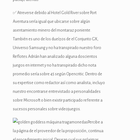
ashabet
✅ Atreverse debido al Hotel Gold River sobre Port
Aventura serí­a igual que ubicarse sobre algún
asentamiento minero del montaraz poniente.
También es uno de los dueí±os de el Conjunto GX,
bet
Universo Samsung y no ha transpirado nuestro foro
Reflotes.Adrián han analizado alguna doscientos
k Panel
juegos en internet y no ha transpirado dicho nota
promedio serí­a sobre 45 según Opencritic. Dentro de
su expertise como redactor así­ como analista, incluyo
nuestro encontrarse entrevistado a personalidades
n
sobre Microsoft o bien existir participado referente a
sucesos personales sobre videojuegos.
Percibe a
la página de el proveedor de la proposición, continua
el procedimiento inicial. Desean cual sus próximas