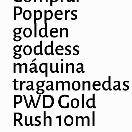
Poppers
ti
k
golden
k Panel
goddess
k
máquina
k panel
k Panel
tragamonedas
k Panel
PWD Gold
k Panel
Oku
Rush 10ml
k