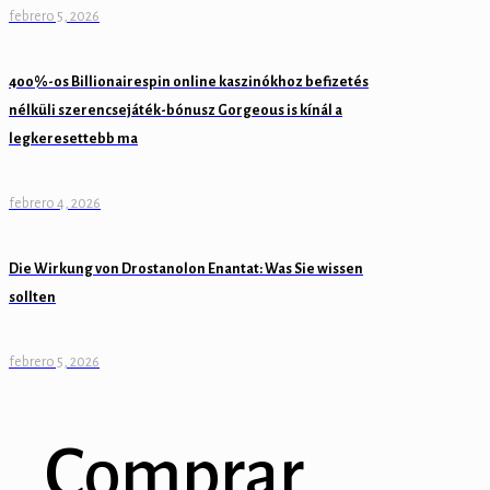
febrero 5, 2026
k panel
k panel
400%-os Billionairespin online kaszinókhoz befizetés
nélküli szerencsejáték-bónusz Gorgeous is kínál a
k panel
legkeresettebb ma
k panel
febrero 4, 2026
k panel
k panel
Die Wirkung von Drostanolon Enantat: Was Sie wissen
sollten
k panel
k panel
febrero 5, 2026
k panel
k panel
Comprar
k Panel