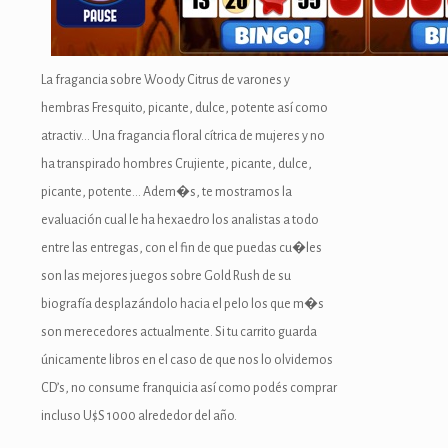
La fragancia sobre Woody Citrus de varones y
hembras Fresquito, picante, dulce, potente así­ como
atractiv… Una fragancia floral cítrica de mujeres y no
ha transpirado hombres Crujiente, picante, dulce,
picante, potente… Adem�s, te mostramos la
evaluación cual le ha hexaedro los analistas a todo
entre las entregas, con el fin de que puedas cu�les
son las mejores juegos sobre Gold Rush de su
biografía desplazándolo hacia el pelo los que m�s
son merecedores actualmente. Si tu carrito guarda
únicamente libros en el caso de que nos lo olvidemos
CD’s, no consume franquicia así­ como podés comprar
incluso U$S 1000 alrededor del año.