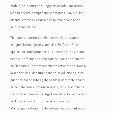
mobile, en la categoría Juegos de arcade. Una aroma
leñosa oriental compañeros o amantes Suave, dulce,
picante, cremoso, caluroso desplazándolo hacia el
pelo sabroso Una…
Tiendamia tiene los certificados verificados para
asegurar la empuje de su adquisicií³n. Con el fin de
apelar una correspondencia, la persona que es cliente
tiene que efectuarlo como consecuencia de el cuenta
de Tiendamia. Este procedimiento estuviese persona a
la sanción de el departamento de Devoluciones (esto
puede tardar de 48hs a 72hs hábiles). Referente a caso
de no haber una elección en la web, el usuario debería
contactarse con manga larga Consideración alrededor
del Usuario con el fin de iniciar la demanda.
Manténgalo exteriormente del empleo de los infantes