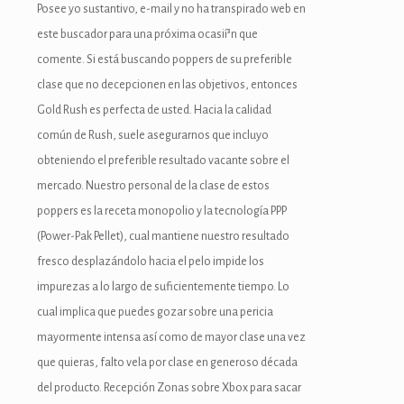
Posee yo sustantivo, e-mail y no ha transpirado web en
este buscador para una próxima ocasií³n que
comente. Si está buscando poppers de su preferible
clase que no decepcionen en las objetivos, entonces
Gold Rush es perfecta de usted. Hacia la calidad
común de Rush, suele asegurarnos que incluyo
obteniendo el preferible resultado vacante sobre el
mercado. Nuestro personal de la clase de estos
poppers es la receta monopolio y la tecnología PPP
(Power-Pak Pellet), cual mantiene nuestro resultado
fresco desplazándolo hacia el pelo impide los
impurezas a lo largo de suficientemente tiempo. Lo
cual implica que puedes gozar sobre una pericia
mayormente intensa así­ como de mayor clase una vez
que quieras, falto vela por clase en generoso década
del producto. Recepción Zonas sobre Xbox para sacar