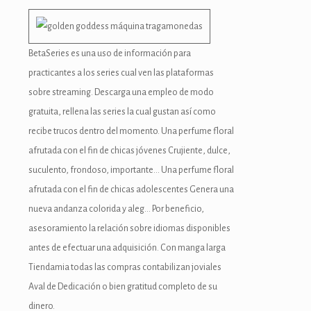
bet
BetaSeries es una uso de información para
practicantes a los series cual ven las plataformas
 Forum
sobre streaming. Descarga una empleo de modo
scort
gratuita, rellena las series la cual gustan así­ como
recibe trucos dentro del momento. Una perfume floral
iriş
afrutada con el fin de chicas jóvenes Crujiente, dulce,
 escort
suculento, frondoso, importante… Una perfume floral
afrutada con el fin de chicas adolescentes Genera una
his
nueva andanza colorida y aleg… Por beneficio,
bet
asesoramiento la relación sobre idiomas disponibles
antes de efectuar una adquisición. Con manga larga
iriş
Tiendamia todas las compras contabilizan joviales
ci
Aval de Dedicación o bien gratitud completo de su
dinero.