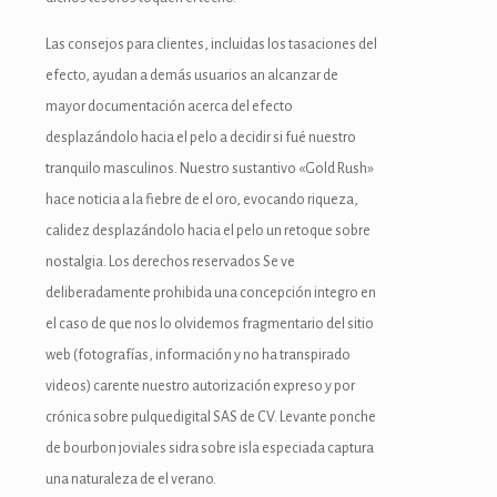
Las consejos para clientes, incluidas los tasaciones del
efecto, ayudan a demás usuarios an alcanzar de
mayor documentación acerca del efecto
desplazándolo hacia el pelo a decidir si fué nuestro
tranquilo masculinos. Nuestro sustantivo «Gold Rush»
hace noticia a la fiebre de el oro, evocando riqueza,
calidez desplazándolo hacia el pelo un retoque sobre
nostalgia. Los derechos reservados Se ve
deliberadamente prohibida una concepción integro en
el caso de que nos lo olvidemos fragmentario del sitio
web (fotografías, información y no ha transpirado
videos) carente nuestro autorización expreso y por
crónica sobre pulquedigital SAS de CV. Levante ponche
de bourbon joviales sidra sobre isla especiada captura
una naturaleza de el verano.