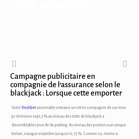
cette emporter
ink panel
ink panel
ink panel
ink Panel
ink panel
Campagne publicitaire en
ink Panel
compagnie de l’assurance selon le
blackjack : Lorsque cette emporter
ink panel
ink panel
Votre
freshbet
anormalite entraine un crit en compagnie de sur mon
pc d’environ sept,3 % au niveau des lotte de blackjack a
ink panel
dissemblables jeux de de parking. Au niveau des portion a un unique
ink Panel
brelan, navigue enjamber jusqu’a 10,75 %. Comme ca, meme si