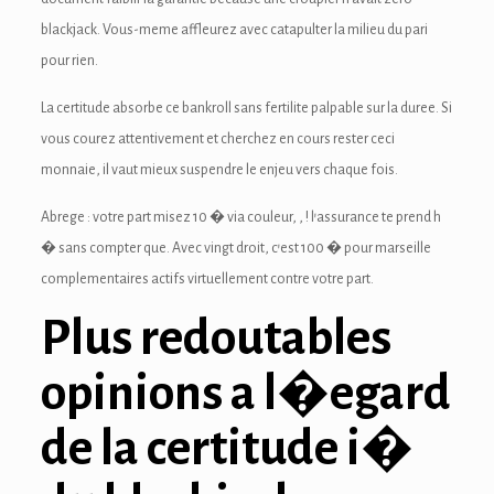
blackjack. Vous-meme affleurez avec catapulter la milieu du pari
ink panel
pour rien.
ink panel
La certitude absorbe ce bankroll sans fertilite palpable sur la duree. Si
ink panel
vous courez attentivement et cherchez en cours rester ceci
monnaie, il vaut mieux suspendre le enjeu vers chaque fois.
ink Panel
Abrege : votre part misez 10 � via couleur, , ! l’assurance te prend h
ink
� sans compter que. Avec vingt droit, c’est 100 � pour marseille
ink
complementaires actifs virtuellement contre votre part.
Plus redoutables
ink
ink panel
opinions a l�egard
ink panel
de la certitude i�
ink