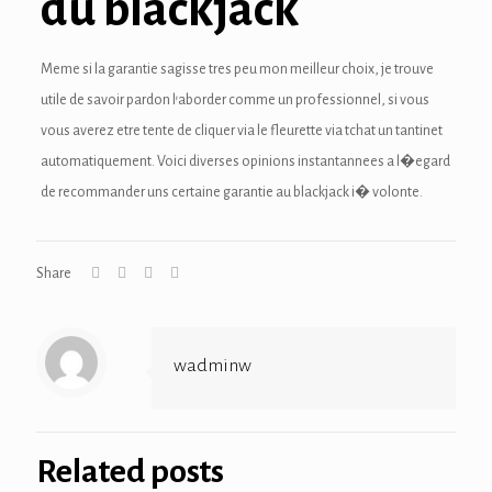
du blackjack
ink
acklink
Meme si la garantie sagisse tres peu mon meilleur choix, je trouve
utile de savoir pardon l’aborder comme un professionnel, si vous
ink
vous averez etre tente de cliquer via le fleurette via tchat un tantinet
ink
automatiquement. Voici diverses opinions instantannees a l�egard
de recommander uns certaine garantie au blackjack i� volonte.
ink satın al
ink panel
Share
ink panel
ink panel
wadminw
ink panel
ink panel
Related posts
ink panel