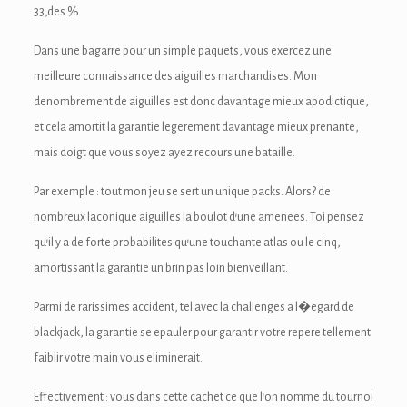
ink panel
33,des %.
ink panel
Dans une bagarre pour un simple paquets, vous exercez une
meilleure connaissance des aiguilles marchandises. Mon
ink Panel
denombrement de aiguilles est donc davantage mieux apodictique,
ink panel
et cela amortit la garantie legerement davantage mieux prenante,
mais doigt que vous soyez ayez recours une bataille.
ink panel
Par exemple : tout mon jeu se sert un unique packs. Alors? de
ink panel
nombreux laconique aiguilles la boulot d’une amenees. Toi pensez
ink panel
qu’il y a de forte probabilites qu’une touchante atlas ou le cinq,
amortissant la garantie un brin pas loin bienveillant.
ink panel
Parmi de rarissimes accident, tel avec la challenges a l�egard de
ink panel
blackjack, la garantie se epauler pour garantir votre repere tellement
ink panel
faiblir votre main vous eliminerait.
ink panel
Effectivement : vous dans cette cachet ce que l’on nomme du tournoi