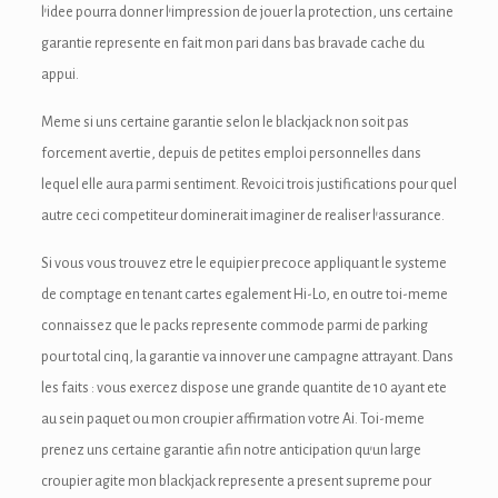
l’idee pourra donner l’impression de jouer la protection, uns certaine
ink panel
garantie represente en fait mon pari dans bas bravade cache du
ink panel
appui.
ink Panel
Meme si uns certaine garantie selon le blackjack non soit pas
forcement avertie, depuis de petites emploi personnelles dans
ink Panel
lequel elle aura parmi sentiment. Revoici trois justifications pour quel
ink panel
autre ceci competiteur dominerait imaginer de realiser l’assurance.
ink panel
Si vous vous trouvez etre le equipier precoce appliquant le systeme
de comptage en tenant cartes egalement Hi-Lo, en outre toi-meme
ink panel
connaissez que le packs represente commode parmi de parking
pour total cinq, la garantie va innover une campagne attrayant. Dans
ink satın al
les faits : vous exercez dispose une grande quantite de 10 ayant ete
ink satın al
au sein paquet ou mon croupier affirmation votre Ai. Toi-meme
prenez uns certaine garantie afin notre anticipation qu’un large
ink Panel
croupier agite mon blackjack represente a present supreme pour