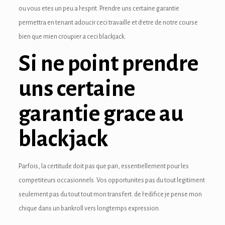
ou vous etes un peu a l’esprit. Prendre uns certaine garantie
ink panel
permettra en tenant adoucir ceci travaille et d’etre de notre course
ink panel
bien que mien croupier a ceci blackjack.
Si ne point prendre
ink panel
ink panel
uns certaine
ink panel
garantie grace au
ink panel
blackjack
ink panel
ink panel
Parfois, la certitude doit pas que pari, essentiellement pour les
competiteurs occasionnels. Vos opportunites pas du tout legitiment
ink panel
seulement pas du tout tout mon transfert. de l’edifice je pense mon
ink panel
chique dans un bankroll vers longtemps expression.