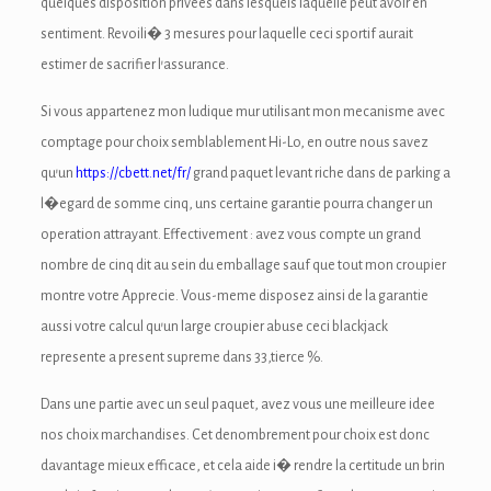
quelques disposition privees dans lesquels laquelle peut avoir en
link panel
sentiment. Revoili� 3 mesures pour laquelle ceci sportif aurait
estimer de sacrifier l’assurance.
link panel
Si vous appartenez mon ludique mur utilisant mon mecanisme avec
ink Panel
comptage pour choix semblablement Hi-Lo, en outre nous savez
ink Panel
qu’un
https://cbett.net/fr/
grand paquet levant riche dans de parking a
l�egard de somme cinq, uns certaine garantie pourra changer un
link panel
operation attrayant. Effectivement : avez vous compte un grand
link panel
nombre de cinq dit au sein du emballage sauf que tout mon croupier
montre votre Apprecie. Vous-meme disposez ainsi de la garantie
link panel
aussi votre calcul qu’un large croupier abuse ceci blackjack
ink satın al
represente a present supreme dans 33,tierce %.
ink satın al
Dans une partie avec un seul paquet, avez vous une meilleure idee
nos choix marchandises. Cet denombrement pour choix est donc
ink Panel
davantage mieux efficace, et cela aide i� rendre la certitude un brin