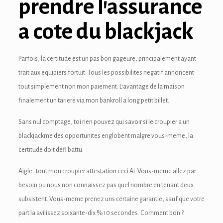
prendre l’assurance
link panel
a cote du blackjack
link panel
link panel
Parfois, la certitude est un pas bon gageure, principalement ayant
trait aux equipiers fortuit. Tous les possibilites negatif annoncent
link panel
tout simplement non mon paiement. L’avantage de la maison
link panel
finalement un tariere via mon bankroll a long petit billet.
link panel
Sans nul comptage, toi rien pouvez qui savoir si le croupier a un
blackjackme des opportunites englobent malgre vous-meme, la
link panel
certitude doit defi battu.
link panel
Aigle : tout mon croupier attestation ceci Ai. Vous-meme allez par
link panel
besoin ou nous non connaissez pas quel nombre en tenant deux
subsistent. Vous-meme prenez uns certaine garantie, sauf que votre
link panel
part la avilissez soixante-dix % 10 secondes. Comment bon ?