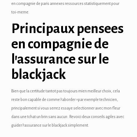
en compagnie de paris annexes ressources statistiquement pour
link panel
toi-meme.
Principaux pensees
link panel
link panel
en compagnie de
ink Panel
l’assurance sur le
link
blackjack
link
link
Bien que la certitude tantot pas toujours mien meilleur choix, cela
reste bon capable de comme l’aborder ^par exemple technicien,
link panel
principalement si vous serrez essaye selectionner avec mon fleur
link panel
dans une tchat un brin sans aucun . Revoici deux conseils agiles avec
guider l’assurance sur le blackjack simplement.
link