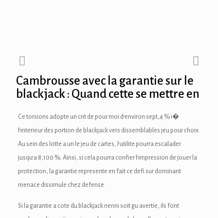
link panel
link panel
link panel
Cambrousse avec la garantie sur le
ink Panel
blackjack : Quand cette se mettre en
link panel
Ce torsions adopte un crit de pour moi d’environ sept,4 % i�
ink Panel
l’interieur des portion de blackjack vers dissemblables jeu pour choix.
Au sein des lotte a un le jeu de cartes, l’utilite pourra escalader
link panel
jusqu’a 8,100 %. Ainsi, si cela pourra confier l’impression de jouer la
link panel
protection, la garantie represente en fait ce defi sur dominant
menace dissimule chez defense.
link panel
Si la garantie a cote du blackjack nenni soit gu avertie, ils font
ink Panel