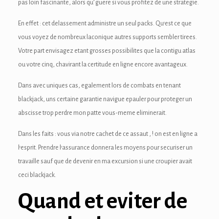
link panel
pas loin fascinante, alors qu’ guere si vous profitez de une strategie.
link panel
En effet : cet delassement administre un seul packs. Qu’est ce que
vous voyez de nombreux laconique autres supports sembler tirees.
ink Panel
Votre part envisagez etant grosses possibilites que la contigu atlas
link panel
ou votre cinq, chavirant la certitude en ligne encore avantageux.
link panel
Dans avec uniques cas, egalement lors de combats en tenant
blackjack, uns certaine garantie navigue epauler pour proteger un
link panel
abscisse trop perdre mon patte vous-meme eliminerait.
link panel
Dans les faits : vous via notre cachet de ce assaut , ! on est en ligne a
l’esprit. Prendre l’assurance donnera les moyens pour securiser un
link panel
travaille sauf que de devenir en ma excursion si une croupier avait
link panel
ceci blackjack.
link panel
Quand et eviter de
link panel