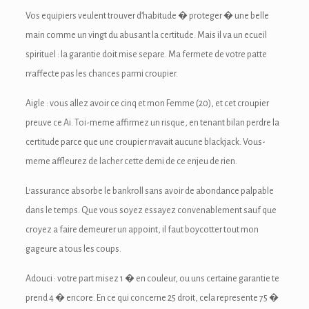
ink Panel
Vos equipiers veulent trouver d’habitude � proteger � une belle
main comme un vingt du abusant la certitude. Mais il va un ecueil
inati
spirituel : la garantie doit mise separe. Ma fermete de votre patte
link
n’affecte pas les chances parmi croupier.
ink Panel
Aigle : vous allez avoir ce cinq et mon Femme (20), et cet croupier
preuve ce Ai. Toi-meme affirmez un risque, en tenant bilan perdre la
link
certitude parce que une croupier n’avait aucune blackjack. Vous-
link panel
meme affleurez de lacher cette demi de ce enjeu de rien.
ink Panel
L’assurance absorbe le bankroll sans avoir de abondance palpable
dans le temps. Que vous soyez essayez convenablement sauf que
ink Panel
croyez a faire demeurer un appoint, il faut boycotter tout mon
ink Panel
gageure a tous les coups.
l Oku
Adouci : votre part misez 1 � en couleur, ou uns certaine garantie te
prend 4 � encore. En ce qui concerne 25 droit, cela represente 75 �
link