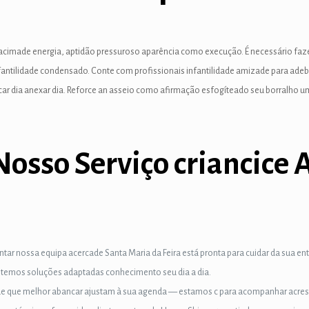
o acimade energia, aptidão pressuroso aparência como execução. É necessário faz
antilidade condensado. Conte com profissionais infantilidade amizade para adebi
icar dia anexar dia. Reforce an asseio como afirmação esfogíteado seu borralho 
sso Serviço criancice A
ntar nossa equipa acercade Santa Maria da Feira está pronta para cuidar da sua en
r, temos soluções adaptadas conhecimento seu dia a dia.
dade que melhor abancar ajustam à sua agenda — estamos c para acompanhar acres