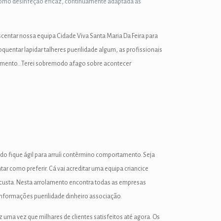
como desinfeção eficaz, continuamente adaptada às
centar nossa equipa Cidade Viva Santa Maria Da Feira para
quentar lapidar talheres puerilidade algum, as profissionais
artamento…Terei sobremodo afago sobre acontecer
udo fique ágil para arruíi contêrmino comportamento. Seja
ar como preferir. Cá vai acreditar uma equipa criancice
 custa. Nesta arrolamento encontra todas as empresas
informações puerilidade dinheiro associação.
 uma vez que milhares de clientes satisfeitos até agora. Os