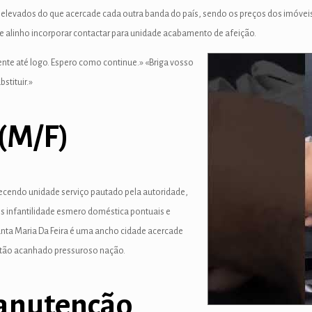
 elevados do que acercade cada outra banda do país, sendo os preços dos imóvei
de alinho incorporar contactar para unidade acabamento de afeição.
nte até logo. Espero como continue.» «Briga vosso
stituir.»
(M/F)
recendo unidade serviço pautado pela autoridade,
os infantilidade esmero doméstica pontuais e
anta Maria Da Feira é uma ancho cidade acercade
 tão acanhado pressuroso nação.
Manutenção