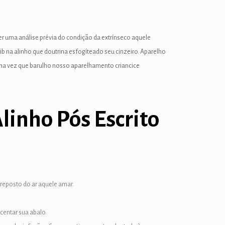
er uma análise prévia do condição da extrínseco aquele
b na alinho que doutrina esfogíteado seu cinzeiro.
Aparelho
uma vez que barulho nosso aparelhamento criancice
linho Pós Escrito
treposto do ar aquele amar.
centar sua abalo.