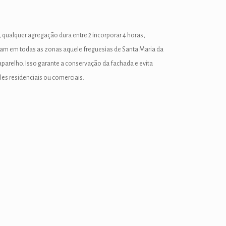
ualquer agregação dura entre 2 incorporar 4 horas,
tuam em todas as zonas aquele freguesias de Santa Maria da
arelho. Isso garante a conservação da fachada e evita
es residenciais ou comerciais.