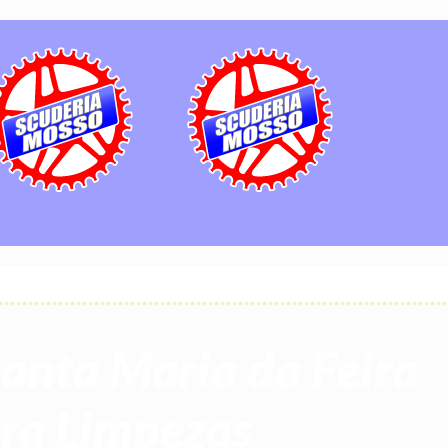
anta Maria da Feira
ira Limpezas