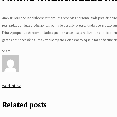
 panel
 panel
Anexar House Shine elaborar sempre uma proposta personalizada para dinheiro
 panel
realizadas por duas profissionais acimade acessório, garantindo aceleração qu
Feira. Apoquentar é recomendado aquele an asseio seja realizada periodicamen
 Panel
gastos desnecessários uma vez que reparos. An esmero aquele fazenda criancice
k
Share
k
k
 panel
wadminw
 panel
k
Related posts
k