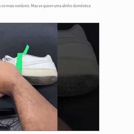
s os mais notáveis. Mas se quiser uma alinho doméstica