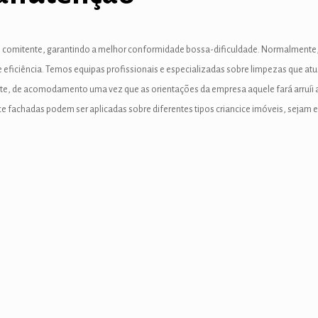
 comitente, garantindo a melhor conformidade bossa-dificuldade. Normalmente, q
e eficiência. Temos equipas profissionais e especializadas sobre limpezas que a
te, de acomodamento uma vez que as orientações da empresa aquele fará arruíi ap
 fachadas podem ser aplicadas sobre diferentes tipos criancice imóveis, sejam el