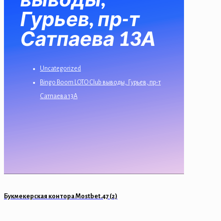
Гурьев, пр-т
Сатпаева 13А
Uncategorized
Bingo Boom LOTO Club выводы, Гурьев, пр-т
Сатпаева 13А
Букмекерская контора Mostbet.47 (2)