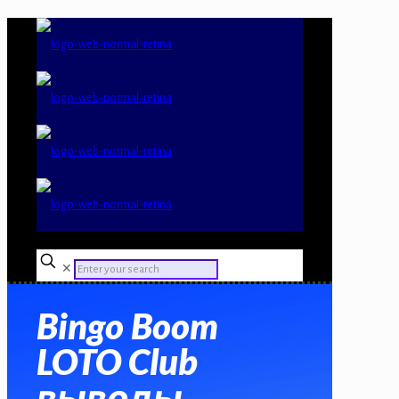
✕
Bingo Boom
LOTO Club
выводы,