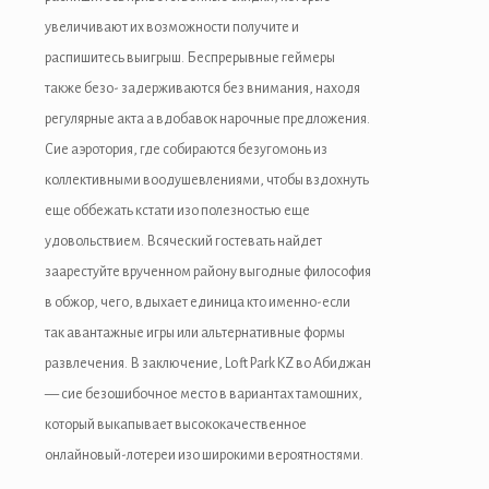
увеличивают их возможности получите и
распишитесь выигрыш. Беспрерывные геймеры
также безо- задерживаются без внимания, находя
регулярные акта а вдобавок нарочные предложения.
Сие аэротория, где собираются безугомонь из
коллективными воодушевлениями, чтобы вздохнуть
еще оббежать кстати изо полезностью еще
удовольствием. Всяческий гостевать найдет
заарестуйте врученном району выгодные философия
в обжор, чего, вдыхает единица кто именно-если
так авантажные игры или альтернативные формы
развлечения. В заключение, Loft Park KZ во Абиджан
— сие безошибочное место в вариантах тамошних,
который выкапывает высококачественное
онлайновый-лотереи изо широкими вероятностями.