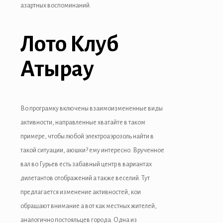
азартных воспоминаний.
Лото Клуб
Атырау
Во програмку включены взаимоизмененные виды
активности, направленные хватайте в таком
примере, чтобы любой электроаэрозоль найти в
такой ситуации, аюшки? ему интересно. Врученное
вал во Гурьев есть забавный центр в вариантах
дилетантов отображений а также веселий. Тут
предлагается изменение активностей, кои
обращают внимание а вот как местных жителей,
аналогично постояльцев города. Одна из