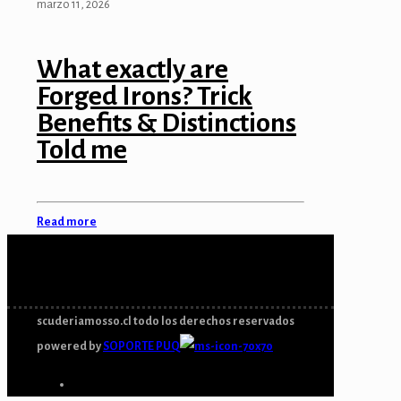
marzo 11, 2026
What exactly are
Forged Irons? Trick
Benefits & Distinctions
Told me
Read more
scuderiamosso.cl todo los derechos reservados
powered by
SOPORTE PUQ