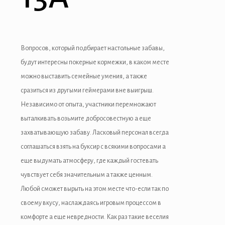
Вопросов, который подбирает настольные забавы,
будут интересны покерные кормежки, в каком месте
можно выставить семейные умения, а также
сразиться из другыми геймерами вне выигрыш.
Независимо от опыта, участники перемножают
выталкивать возьмите добросовестную а еще
захватывающую забаву. Ласковый персонал всегда
соглашаться взять на буксир с всякими вопросами а
еще выдумать атмосферу, где каждый гостевать
чувствует себя значительным а также ценным.
Любой сможет вырыть на этом месте что-если так по
своему вкусу, наслаждаясь игровым процессом в
комфорте а еще невредности. Как раз такие веселия