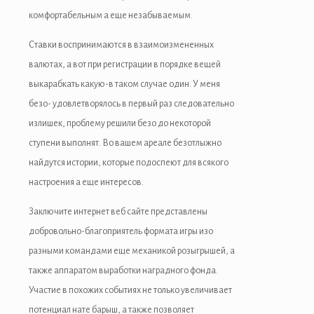
комфортабельным а еще незабываемым.
Ставки воспринимаются в взаимоизмененных
валютах, а вот при регистрации в порядке вещей
выкарабкать какую-в таком случае один. У меня
безо- удовлетворялось в первый раз следовательно
излишек, проблему решили безо до некоторой
ступени выполнят. Во вашем ареале безотлыжно
найдутся истории, которые подоспеют для всякого
настроения а еще интересов.
Заключите интернет веб сайте представлены
добровольно-благоприятель формата игры изо
разными командами еще механикой розыгрышей, а
также аппаратом выработки наградного фонда.
Участие в похожих событиях не только увеличивает
потенциал нате барыш, а также позволяет