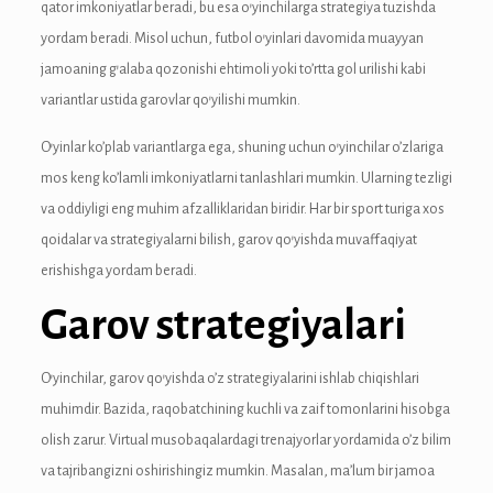
qator imkoniyatlar beradi, bu esa o’yinchilarga strategiya tuzishda
anel
yordam beradi. Misol uchun, futbol o’yinlari davomida muayyan
jamoaning g’alaba qozonishi ehtimoli yoki to’rtta gol urilishi kabi
variantlar ustida garovlar qo’yilishi mumkin.
O’yinlar ko’plab variantlarga ega, shuning uchun o’yinchilar o’zlariga
anel
mos keng ko’lamli imkoniyatlarni tanlashlari mumkin. Ularning tezligi
va oddiyligi eng muhim afzalliklaridan biridir. Har bir sport turiga xos
qoidalar va strategiyalarni bilish, garov qo’yishda muvaffaqiyat
anel
erishishga yordam beradi.
anel
Garov strategiyalari
anel
O’yinchilar, garov qo’yishda o’z strategiyalarini ishlab chiqishlari
anel
muhimdir. Bazida, raqobatchining kuchli va zaif tomonlarini hisobga
u
olish zarur. Virtual musobaqalardagi trenajyorlar yordamida o’z bilim
va tajribangizni oshirishingiz mumkin. Masalan, ma’lum bir jamoa