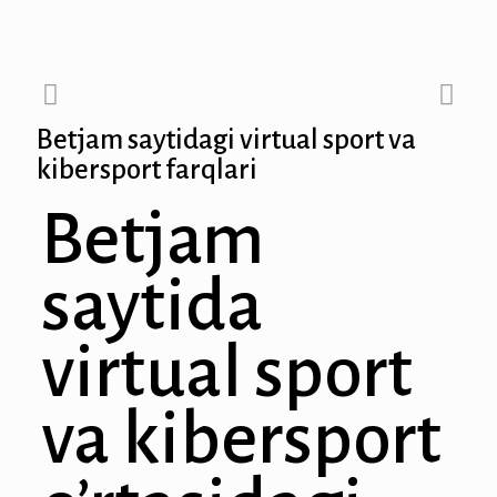
anel
anel
Betjam saytidagi virtual sport va
anel
kibersport farqlari
anel
Betjam
anel
saytida
anel
anel
virtual sport
anel
va kibersport
anel
anel