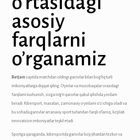
o’rtasidagi
anel
asosiy
anel
farqlarni
anel
anel
o’rganamiz
anel
anel
Betjam
saytida matchdan oldingi garovlar bilan bog’liq turli
imkoniyatlarga diqqat qiling. O’yinlar va musobaqalar orasidagi
anel
farqlarni tushunish, sizga to’g’ri qarorlar qabul qilishda yordam
tın al
beradi. Kibersport, masalan, zamonaviy o’yinlarni o’z ichiga oladi va
bu sohada garovlar an’anaviy sport turlaridan farqli o’laroq, ko’plab
tın al
innovatsion imkoniyatlar teşkil etadi.
anel
Sportga qaraganda, kibersportda garovlar ko’p jihatdan tezkor va