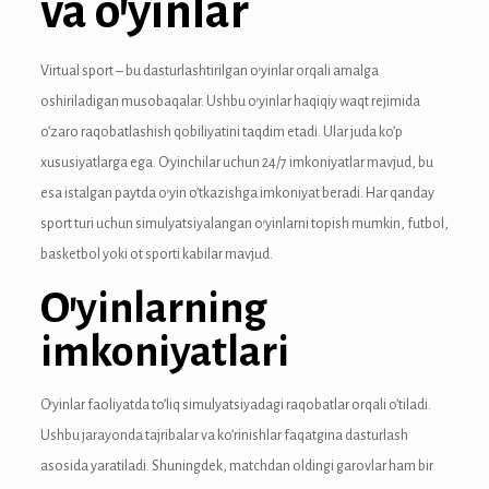
va o’yinlar
anel
Virtual sport – bu dasturlashtirilgan o’yinlar orqali amalga
anel
oshiriladigan musobaqalar. Ushbu o’yinlar haqiqiy waqt rejimida
anel
o’zaro raqobatlashish qobiliyatini taqdim etadi. Ular juda ko’p
xususiyatlarga ega. O’yinchilar uchun 24/7 imkoniyatlar mavjud, bu
anel
esa istalgan paytda o’yin o’tkazishga imkoniyat beradi. Har qanday
anel
sport turi uchun simulyatsiyalangan o’yinlarni topish mumkin, futbol,
basketbol yoki ot sporti kabilar mavjud.
anel
O’yinlarning
anel
imkoniyatlari
anel
O’yinlar faoliyatda to’liq simulyatsiyadagi raqobatlar orqali o’tiladi.
anel
Ushbu jarayonda tajribalar va ko’rinishlar faqatgina dasturlash
anel
asosida yaratiladi. Shuningdek, matchdan oldingi garovlar ham bir