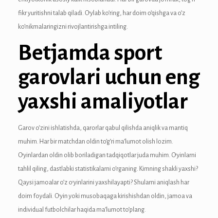
anel
fikr yuritishni talab qiladi. O’ylab ko’ring, har doim o’qishga va o’z
ko’nikmalaringizni rivojlantirishga intiling.
anel
Betjamda sport
anel
garovlari uchun eng
anel
yaxshi amaliyotlar
anel
anel
Garov o’zini ishlatishda, qarorlar qabul qilishda aniqlik va mantiq
anel
muhim. Har bir matchdan oldin to’g’ri ma’lumot olish lozim.
O’yinlardan oldin olib boriladigan tadqiqotlar juda muhim. O’yinlarni
anel
tahlil qiling, dastlabki statistikalarni o’rganing. Kimning shakli yaxshi?
Qaysi jamoalar o’z o’yinlarini yaxshilayapti? Shularni aniqlash har
doim foydali. O’yin yoki musobaqaga kirishishdan oldin, jamoa va
tın al
individual futbolchilar haqida ma’lumot to’plang.