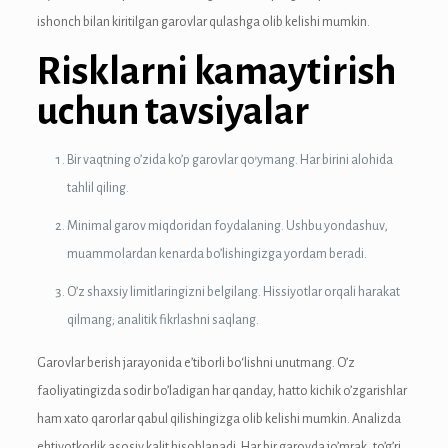
ishonch bilan kiritilgan garovlar qulashga olib kelishi mumkin.
anel
Risklarni kamaytirish
anel
uchun tavsiyalar
anel
Bir vaqtning o’zida ko’p garovlar qo’ymang. Har birini alohida
anel
tahlil qiling.
anel
Minimal garov miqdoridan foydalaning. Ushbu yondashuv,
muammolardan kenarda bo’lishingizga yordam beradi.
anel
O’z shaxsiy limitlaringizni belgilang. Hissiyotlar orqali harakat
qilmang; analitik fikrlashni saqlang.
anel
Garovlar berish jarayonida e’tiborli bo‘lishni unutmang. O’z
anel
faoliyatingizda sodir bo’ladigan har qanday, hatto kichik o’zgarishlar
ham xato qarorlar qabul qilishingizga olib kelishi mumkin. Analizda
anel
ehtiyotkorlik asosiy kalit hisoblanadi. Har bir garovda jo’mrak, to’g’ri