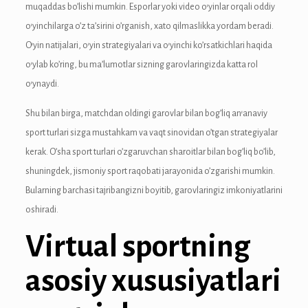
anel
muqaddas bo’lishi mumkin. Esporlar yoki video o’yinlar orqali oddiy
o’yinchilarga o’z ta’sirini o’rganish, xato qilmaslikka yordam beradi.
anel
O’yin natijalari, o’yin strategiyalari va o’yinchi ko’rsatkichlari haqida
anel
o’ylab ko’ring, bu ma’lumotlar sizning garovlaringizda katta rol
o’ynaydi.
anel
Shu bilan birga, matchdan oldingi garovlar bilan bog’liq an’anaviy
anel
sport turlari sizga mustahkam va vaqt sinovidan o’tgan strategiyalar
anel
kerak. O’sha sport turlari o’zgaruvchan sharoitlar bilan bog’liq bo’lib,
shuningdek, jismoniy sport raqobati jarayonida o’zgarishi mumkin.
anel
Bularning barchasi tajribangizni boyitib, garovlaringiz imkoniyatlarini
anel
oshiradi.
Virtual sportning
anel
anel
asosiy xususiyatlari
anel