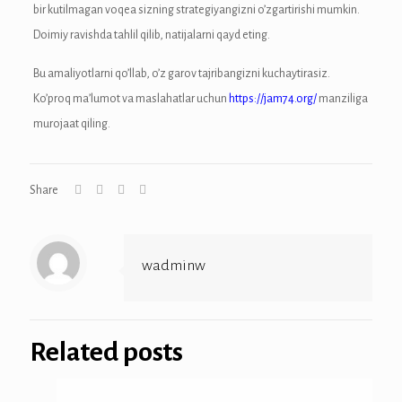
bir kutilmagan voqea sizning strategiyangizni o’zgartirishi mumkin.
onusu
Doimiy ravishda tahlil qilib, natijalarni qayd eting.
ube mp3 downloader
Bu amaliyotlarni qo’llab, o’z garov tajribangizni kuchaytirasiz.
Ko’proq ma’lumot va maslahatlar uchun
https://jam74.org/
manziliga
murojaat qiling.
o
Share
orum
wadminw
rt
iş
Related posts
scort