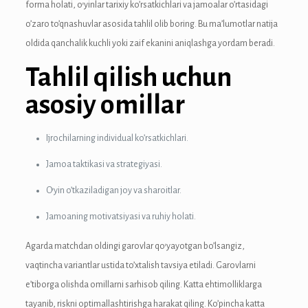
forma holati, o’yinlar tarixiy ko’rsatkichlari va jamoalar o’rtasidagi
o’zaro to’qnashuvlar asosida tahlil olib boring. Bu ma’lumotlar natija
nk
oldida qanchalik kuchli yoki zaif ekanini aniqlashga yordam beradi.
Tahlil qilish uchun
asosiy omillar
tın al
Ijrochilarning individual ko’rsatkichlari.
anel
Jamoa taktikasi va strategiyasi.
anel
O’yin o’tkaziladigan joy va sharoitlar.
Jamoaning motivatsiyasi va ruhiy holati.
anel
Agarda matchdan oldingi garovlar qo’yayotgan bo’lsangiz,
anel
vaqtincha variantlar ustida to’xtalish tavsiya etiladi. Garovlarni
anel
e’tiborga olishda omillarni sarhisob qiling. Katta ehtimolliklarga
tayanib, riskni optimallashtirishga harakat qiling. Ko’pincha katta
anel