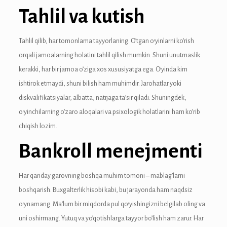
anel
Tahlil va kutish
anel
Tahlil qilib, har tomonlama tayyorlaning. O’tgan o’yinlarni ko’rish
anel
orqali jamoalarning holatini tahlil qilish mumkin. Shuni unutmaslik
riş
kerakki, har bir jamoa o’ziga xos xususiyatga ega. O’yinda kim
ishtirok etmaydi, shuni bilish ham muhimdir. Jarohatlar yoki
diskvalifikatsiyalar, albatta, natijaga ta’sir qiladi. Shuningdek,
o’yinchilarning o’zaro aloqalari va psixologik holatlarini ham ko’rib
chiqish lozim.
onusu
Bankroll menejmenti
Har qanday garovning boshqa muhim tomoni – mablag’larni
onusu
boshqarish. Buxgalterlik hisobi kabi, bu jarayonda ham naqdsiz
onusu
o’ynamang. Ma’lum bir miqdorda pul qo’yishingizni belgilab oling va
uni oshirmang. Yutuq va yo’qotishlarga tayyor bo’lish ham zarur. Har
onusu