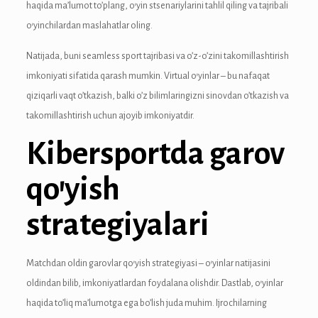
haqida ma’lumot to’plang, o’yin stsenariylarini tahlil qiling va tajribali
anel
o’yinchilardan maslahatlar oling.
anel
Natijada, buni seamless sport tajribasi va o’z-o’zini takomillashtirish
imkoniyati sifatida qarash mumkin. Virtual o’yinlar – bu nafaqat
anel
qiziqarli vaqt o’tkazish, balki o’z bilimlaringizni sinovdan o’tkazish va
takomillashtirish uchun ajoyib imkoniyatdir.
anel
Kibersportda garov
qo’yish
strategiyalari
anel
Matchdan oldin garovlar qo’yish strategiyasi – o’yinlar natijasini
anel
oldindan bilib, imkoniyatlardan foydalana olishdir. Dastlab, o’yinlar
haqida to’liq ma’lumotga ega bo’lish juda muhim. Ijrochilarning