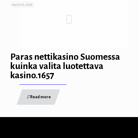
s
marzo 10, 2026
t
t
Paras nettikasino Suomessa
kuinka valita luotettava
kasino.1657
 güncel giriş
Read more