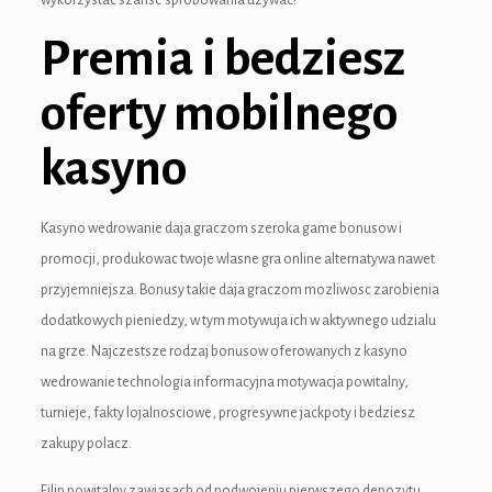
wykorzystac szanse sprobowania uzywac!
nk Panel
Premia i bedziesz
nati
oferty mobilnego
ink
kasyno
nk Panel
ink
Kasyno wedrowanie daja graczom szeroka game bonusow i
ink panel
promocji, produkowac twoje wlasne gra online alternatywa nawet
przyjemniejsza. Bonusy takie daja graczom mozliwosc zarobienia
nk Panel
dodatkowych pieniedzy, w tym motywuja ich w aktywnego udzialu
nk Panel
na grze. Najczestsze rodzaj bonusow oferowanych z kasyno
wedrowanie technologia informacyjna motywacja powitalny,
nk Panel
turnieje, fakty lojalnosciowe, progresywne jackpoty i bedziesz
 Oku
zakupy polacz.
ink
Filip powitalny zawiasach od podwojeniu pierwszego depozytu