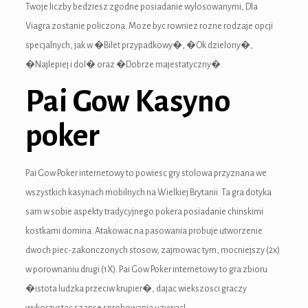
Twoje liczby bedziesz zgodne posiadanie wylosowanymi, Dla
ink panel
Viagra zostanie policzona. Moze byc rowniez rozne rodzaje opcji
specjalnych, jak w �Bilet przypadkowy�, �Ok dzielony�,
ink panel
�Najlepiej i dol� oraz �Dobrze majestatyczny�.
ink panel
Pai Gow Kasyno
ink panel
poker
ink panel
ink panel
Pai Gow Poker internetowy to powiesc gry stolowa przyznana we
wszystkich kasynach mobilnych na Wielkiej Brytanii. Ta gra dotyka
ink panel
sam w sobie aspekty tradycyjnego pokera posiadanie chinskimi
ink panel
kostkami domina. Atakowac na pasowania probuje utworzenie
dwoch piec-zakonczonych stosow, zajmowac tym, mocniejszy (2x)
ink panel
w porownaniu drugi (1X). Pai Gow Poker internetowy to gra zbioru
ink panel
�istota ludzka przeciw krupier�, dajac wiekszosci graczy