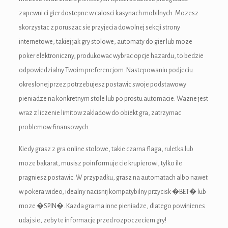
zapewni ci gier dostepne w calosci kasynach mobilnych. Mozesz
ink panel
skorzystac z poruszac sie przyjecia dowolnej sekcji strony
internetowe, takiej jak gry stolowe, automaty do gier lub moze
ink panel
poker elektroniczny, produkowac wybrac opcje hazardu, to bedzie
ink panel
odpowiedzialny Twoim preferencjom. Nastepowaniu podjeciu
okreslonej przez potrzebujesz postawic swoje podstawowy
ink panel
pieniadze na konkretnym stole lub po prostu automacie. Wazne jest
ink panel
wraz z liczenie limitow zakladow do obiekt gra, zatrzymac
problemow finansowych.
ink panel
Kiedy grasz z gra online stolowe, takie czarna flaga, ruletka lub
ink
moze bakarat, musisz poinformuje cie krupierowi, tylko ile
ink panel
pragniesz postawic. W przypadku, grasz na automatach albo nawet
w pokera wideo, idealny nacisnij kompatybilny przycisk �BET� lub
ink panel
moze �SPIN�. Kazda gra ma inne pieniadze, dlatego powinienes
ink panel
udaj sie, zeby te informacje przed rozpoczeciem gry!