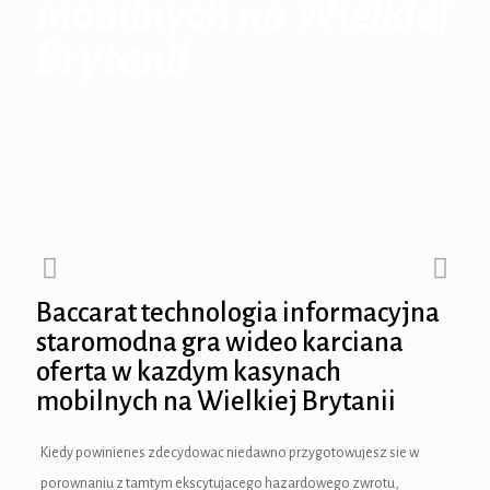
mobilnych na Wielkiej
Brytanii
ink panel
ink panel
ink panel
nk Panel
ink panel
nk Panel
Baccarat technologia informacyjna
ink panel
staromodna gra wideo karciana
oferta w kazdym kasynach
ink panel
mobilnych na Wielkiej Brytanii
ink panel
Kiedy powinienes zdecydowac niedawno przygotowujesz sie w
nk Panel
porownaniu z tamtym ekscytujacego hazardowego zwrotu,