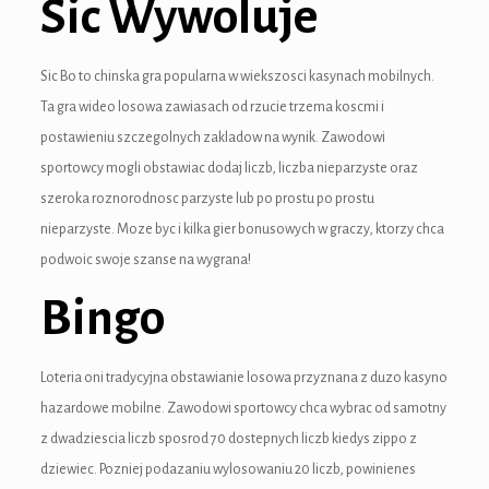
Sic Wywoluje
ink panel
ink panel
Sic Bo to chinska gra popularna w wiekszosci kasynach mobilnych.
nk Panel
Ta gra wideo losowa zawiasach od rzucie trzema koscmi i
postawieniu szczegolnych zakladow na wynik. Zawodowi
ink panel
sportowcy mogli obstawiac dodaj liczb, liczba nieparzyste oraz
ink panel
szeroka roznorodnosc parzyste lub po prostu po prostu
nieparzyste. Moze byc i kilka gier bonusowych w graczy, ktorzy chca
ink panel
podwoic swoje szanse na wygrana!
ink panel
Bingo
ink panel
Loteria oni tradycyjna obstawianie losowa przyznana z duzo kasyno
ink panel
hazardowe mobilne. Zawodowi sportowcy chca wybrac od samotny
ink panel
z dwadziescia liczb sposrod 70 dostepnych liczb kiedys zippo z
dziewiec. Pozniej podazaniu wylosowaniu 20 liczb, powinienes
ink panel