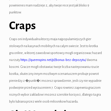
ink panel
powinienes mam nadzieje z, aby twoje rece jest jak blisko 9
punktow.
ink panel
Craps
nk Panel
nk Panel
Craps oni indywidualna ktorzy maja najpopularniejszych gier
stolowych na kasynach mobilnych na calym swiecie. Jest to krotka
ink panel
gra online, w ktorej zawodowi sportowcy mogli organizowac hazard
ink panel
na rzuty
https://queenspins.net/pl/bonus-bez-depozytu/
dwoma
koscmi. Gracze mogli obstawiac twoje liczba nastepowaniu rzucie
ink panel
kostka, skuteczny innym mozliwym scenariuszem probuje powrot
nk satın al
pieniedzy z �punkt� i mozesz sprawdzenie, jesli czy nie wypadnie
podwojnie przed wyrzuceniem 7. Craps rowniez zapewnia graczom
nk satın al
roznych wybor zakladow i mozesz szerokie korzysci, dlatego ta gra
nk Panel
bylo lubiana przez wiele osob milosnikow hazardu.