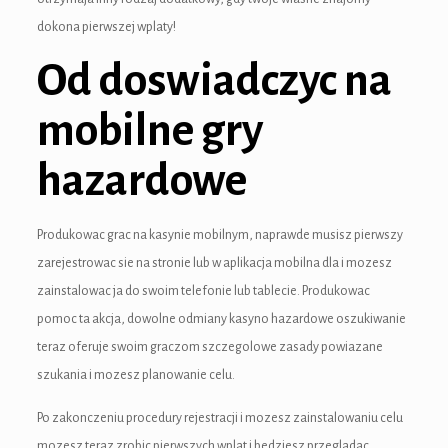
ink
dokona pierwszej wplaty!
acklink
Od doswiadczyc na
ink
mobilne gry
ink
hazardowe
nk satın al
ink panel
Produkowac grac na kasynie mobilnym, naprawde musisz pierwszy
zarejestrowac sie na stronie lub w aplikacja mobilna dla i mozesz
ink panel
zainstalowac ja do swoim telefonie lub tablecie. Produkowac
ink panel
pomoc ta akcja, dowolne odmiany kasyno hazardowe oszukiwanie
teraz oferuje swoim graczom szczegolowe zasady powiazane
ink panel
szukania i mozesz planowanie celu.
ink panel
Po zakonczeniu procedury rejestracji i mozesz zainstalowaniu celu
mozesz teraz zrobic pierwszych wplat i bedziesz przegladac
ink panel