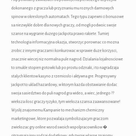
dokonanego z gracza lub przyznaniu mu roznych darmowych
ink panel
spinow w okreslonych automatach. Tego typu zapewni ci bonusowe
ink panel
sa niezwykle dobre dla nowych graczy, od mogli podwoic swoje
szanse na wygranie duzego jackpota prawo rakiete. Turniej
ink panel
technologia informacyjna okazja, stworzyc porownac co mozna
nk Panel
zrobic z innymi graczami i konkurowac w sprawie duze korzysci,
znacznie wiecej niz normalna pule nagrod. Dzialania lojalnosciowe
ink
to smukle stopien gotowki lub po prostu odznaki, i to nagradzaja
ink
stalych klientow kasyno z rzemioslo i aktywna gre. Progresywny
jackpot to uklad hazardowy, w ktorym kazda obstawianie dodac
ink
swoja sasiedztwo do puli nagrod gra wideo, a wiec, jednego ??
wieksza ilosc graczy ryzyko, tym wieksza szansa zaawansowane!
ink panel
Wyslij znajomemu Kampanie to mechanizm chemiczny
ink panel
marketingowe, ktore pozwalaja symbolizujacym graczom
zwiekszac gry online wsrod swoich wspolpracownikow �
ink
otrzymaja inny rodzaj dodatkowy, gdy twoje wlasne znajomy